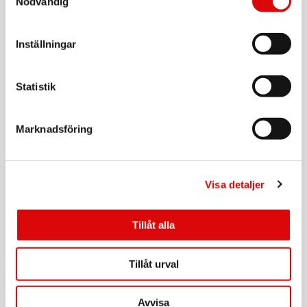
Nödvändig
Tillv. art. nr:
Svart/grå
CUA0101
Rek: 329,00 kr
Kabellängd:
Inställningar
0,15 m
LOGILINK
USB-C till HDMI Adapter 4K/60Hz 0,15m
Aluminium
Produktdokument
CE-dokument
Art nr:
Statistik
CUA0103
Tillv. art. nr:
CUA0103
Rek: 299,00 kr
Marknadsföring
KAMPANJ
LOGILINK
DisplayPort 1.2 Kabel 4K/60Hz 1m Aluminium
Art nr:
Visa detaljer
CDA0100
Tillv. art. nr:
CDA0100
Rek: 199,00 kr
Tillåt alla
KAMPANJ
LOGILINK
DisplayPort 1.2 Kabel 4K/60Hz 2m Aluminium
Tillåt urval
Art nr:
CDA0101
Tillv. art. nr:
Avvisa
CDA0101
Rek: 219,00 kr