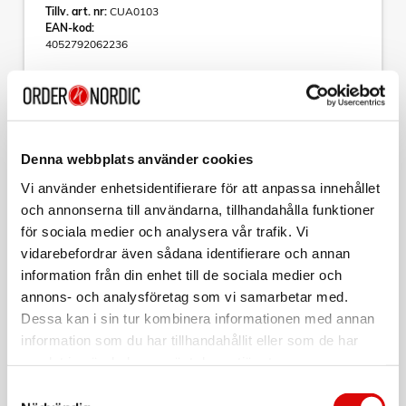
Tillv. art. nr:
CUA0103
EAN-kod:
4052792062236
USB 3.2 Gen1 Type-C-adapter, USB-C/M -> HDMI/F, 4K,
0.15 m
Denna USB-C till HDMI-omvandlare/adapterkabel som
möjliggör anslutning av bärbar dator, surfplatta eller dator
utrustad med ett USB-C-uttag till en bildskärm eller projektor
Denna webbplats använder cookies
med en HDMI-anslutning via en vanlig HDMI-kabel.
Vi använder enhetsidentifierare för att anpassa innehållet
Läs mer
Adaptern stöder videoupplösningar upp till Ultra HD 4K
(3840 x 2160).
och annonserna till användarna, tillhandahålla funktioner
för sociala medier och analysera vår trafik. Vi
- Anslutning 1: USB-C (hane)
vidarebefordrar även sådana identifierare och annan
- Anslutning 2: HDMI-A (hona)
Sortera
- Överrensstämmer med USB 3.2 Gen1 SuperSpeed
information från din enhet till de sociala medier och
- Anslutna enheter måste ha stöd för: USB-C DP/HDMI
annons- och analysföretag som vi samarbetar med.
Kollektion
Alternate Mode
Dessa kan i sin tur kombinera informationen med annan
- Upplösning: Ultra HD upp till 4K/60 Hz (3840 x 2160)
LOGILINK
- Dubbelskärmad
information som du har tillhandahållit eller som de har
USB-C till HDMI Kabel 4K/60Hz 1,8m Aluminium
- Aluminiumhölje
samlat in när du har använt deras tjänster.
- Guldpläterad
Art nr:
Samtyckesval
CUA0101
Färg: