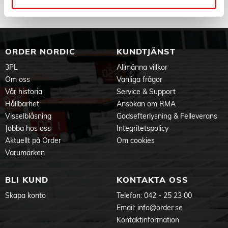
ORDER NORDIC
KUNDTJÄNST
3PL
Allmänna villkor
Om oss
Vanliga frågor
Vår historia
Service & Support
Hållbarhet
Ansökan om RMA
Visselblåsning
Godsefterlysning & Felleverans
Jobba hos oss
Integritetspolicy
Aktuellt på Order
Om cookies
Varumärken
BLI KUND
KONTAKTA OSS
Skapa konto
Telefon:
042 - 25 23 00
Email:
info@order.se
Kontaktinformation