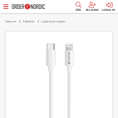
SÖK
BLI KUND
LOGGA IN
Telecom
Tillbehör
Ladd/Synk-kablar