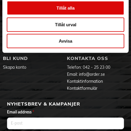
Om oss
Vanliga frågor
Vår historia
Service & Support
Tillåt alla
Hållbarhet
Ansökan om RMA
Visselblåsning
Godsefterlysning & Felleverans
Tillåt urval
Jobba hos oss
Integritetspolicy
Aktuellt på Order
Om cookies
Avvisa
Varumärken
BLI KUND
KONTAKTA OSS
Skapa konto
Telefon:
042 - 25 23 00
Email:
info@order.se
Kontaktinformation
Kontaktformulär
NYHETSBREV & KAMPANJER
Email address
*