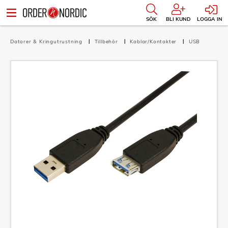
SÖK
BLI KUND
LOGGA IN
Datorer & Kringutrustning
Tillbehör
Kablar/Kontakter
USB