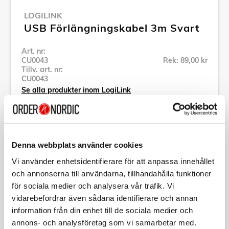
LOGILINK
USB Förlängningskabel 3m Svart
Art. nr:
CU0043
Rek: 89,00 kr
Tillv. art. nr:
CU0043
Se alla produkter inom LogiLink
Specifikation
Denna webbplats använder cookies
Vi använder enhetsidentifierare för att anpassa innehållet
Beskrivning
och annonserna till användarna, tillhandahålla funktioner
för sociala medier och analysera vår trafik. Vi
Art. nr:
CU0043
vidarebefordrar även sådana identifierare och annan
Tillv. art. nr:
CU0043
information från din enhet till de sociala medier och
EAN-kod:
4052792001068
annons- och analysföretag som vi samarbetar med.