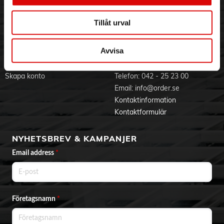
Jobba hos oss
Integritetspolicy
Aktuellt på Order
Om cookies
Tillåt urval
Varumärken
Avvisa
BLI KUND
KONTAKTA OSS
Skapa konto
Telefon:
042 - 25 23 00
Email:
info@order.se
Kontaktinformation
Kontaktformulär
NYHETSBREV & KAMPANJER
Email address
*
Företagsnamn
*