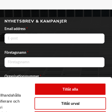
NYHETSBREV & KAMPANJER
Email address
*
Företagsnamn
*
Organisationsnummer
*
Tillåt alla
illhandahålla
Ja, jag vill prenumerera på nyhetsbrevet.
ifierare och
Tillåt urval
vi