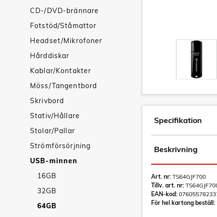
CD-/DVD-brännare
Fotstöd/Ståmattor
Headset/Mikrofoner
Hårddiskar
Kablar/Kontakter
Möss/Tangentbord
Skrivbord
Stativ/Hållare
Specifikation
Stolar/Pallar
Strömförsörjning
Beskrivning
USB-minnen
16GB
Art. nr:
TS64GJF700
Tillv. art. nr:
TS64GJF70
32GB
EAN-kod:
07605578233
För hel kartong beställ:
64GB