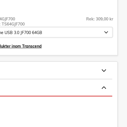
4GJF700
Rek: 309,00 kr
r:
TS64GJF700
dukter inom Transcend