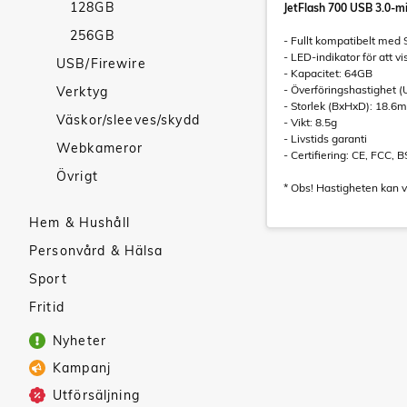
128GB
JetFlash 700 USB 3.0-m
256GB
- Fullt kompatibelt med
- LED-indikator för att v
USB/Firewire
- Kapacitet: 64GB
- Överföringshastighet (U
Verktyg
- Storlek (BxHxD): 18.
Väskor/sleeves/skydd
- Vikt: 8.5g
- Livstids garanti
Webkameror
- Certifiering: CE, FCC, 
Övrigt
* Obs! Hastigheten kan 
Hem & Hushåll
Personvård & Hälsa
Sport
Fritid
Nyheter
Kampanj
Utförsäljning