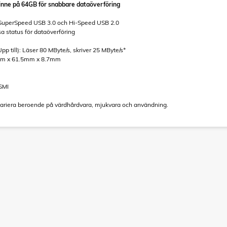
inne på 64GB för snabbare dataöverföring
 SuperSpeed USB 3.0 och Hi-Speed USB 2.0
isa status för dataöverföring
pp till): Läser 80 MByte/s, skriver 25 MByte/s*
6mm x 61.5mm x 8.7mm
BSMI
variera beroende på värdhårdvara, mjukvara och användning.