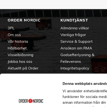
ORDER NORDIC
KUNDTJÄNST
3PL
Allmänna villkor
Om oss
Vanliga frågor
Vår historia
Service & Support
Hållbarhet
Ansökan om RMA
Visselblåsning
Godsefterlysning &
Jobba hos oss
Felleverans
Aktuellt på Order
Integritetspolicy
Varumärken
Om cookies
Denna webbplats använde
Vi använder enhetsidentifie
funktioner för sociala medi
annan information från din