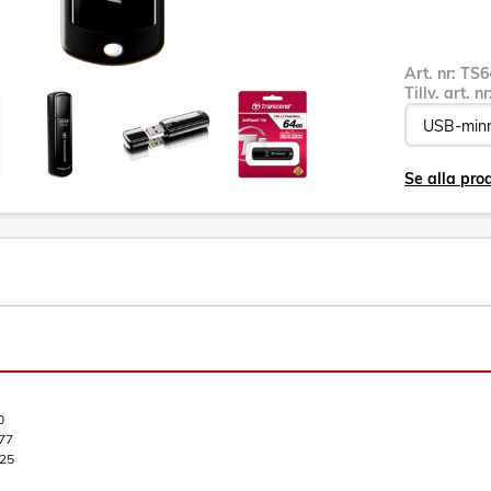
Art. nr:
TS6
Tillv. art. n
Se alla pro
0
77
25