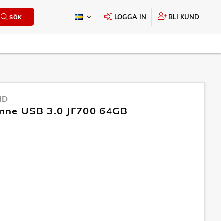
LOGGA IN
BLI KUND
SÖK
ND
nne USB 3.0 JF700 64GB