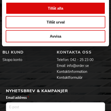
Om oss
Vanliga frågor
Tillåt alla
Vår historia
Service & Support
Hållbarhet
Ansökan om RMA
Visselblåsning
Godsefterlysning & Felleverans
Tillåt urval
Jobba hos oss
Integritetspolicy
Aktuellt på Order
Om cookies
Avvisa
Varumärken
BLI KUND
KONTAKTA OSS
Skapa konto
Telefon:
042 - 25 23 00
Email:
info@order.se
Kontaktinformation
Kontaktformulär
NYHETSBREV & KAMPANJER
Email address
*