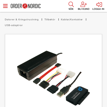
SÖK
BLI KUND
LOGGA IN
Datorer & Kringutrustning
Tillbehör
Kablar/Kontakter
USB-adaptrar