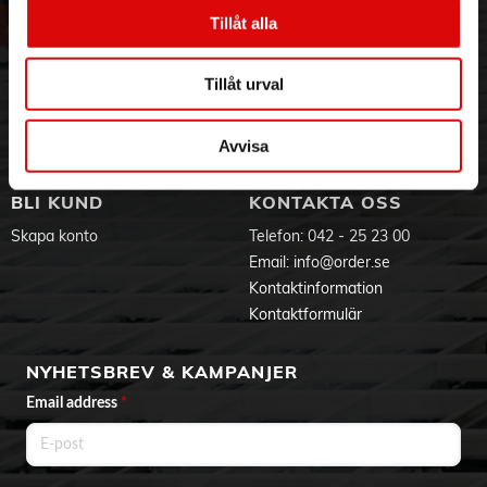
Vår historia
Service & Support
Kan även ha nedan beteckningar
Tillåt alla
476A
Hållbarhet
Ansökan om RMA
L544
Visselblåsning
Godsefterlysning & Felleverans
A544
Tillåt urval
Jobba hos oss
Integritetspolicy
K28A
K28L
Aktuellt på Order
Om cookies
V34PX
Varumärken
Avvisa
V28PXL
2CR1/3N
4LR44P
BLI KUND
KONTAKTA OSS
Skapa konto
Telefon:
042 - 25 23 00
Email:
info@order.se
Kontaktinformation
Kontaktformulär
NYHETSBREV & KAMPANJER
Email address
*