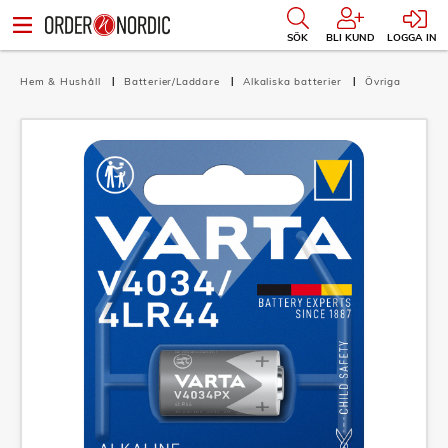
SÖK
BLI KUND
LOGGA IN
Hem & Hushåll
Batterier/Laddare
Alkaliska batterier
Övriga