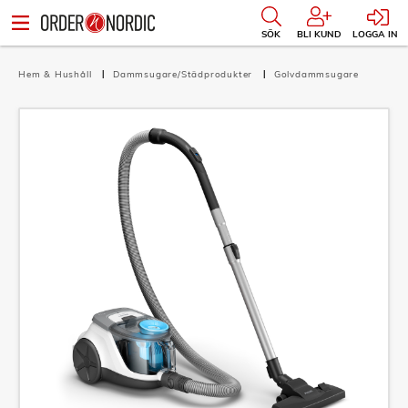
SÖK
BLI KUND
LOGGA IN
Hem & Hushåll
Dammsugare/Städprodukter
Golvdammsugare