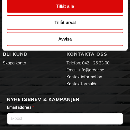
Vår historia
Service & Support
- Eftertorka/polera med en torr trasa
Tillåt alla
Hållbarhet
Ansökan om RMA
Visselblåsning
Godsefterlysning & Felleverans
Tillåt urval
Jobba hos oss
Integritetspolicy
Aktuellt på Order
Om cookies
Varumärken
Avvisa
BLI KUND
KONTAKTA OSS
Skapa konto
Telefon:
042 - 25 23 00
Email:
info@order.se
Kontaktinformation
Kontaktformulär
NYHETSBREV & KAMPANJER
Email address
*