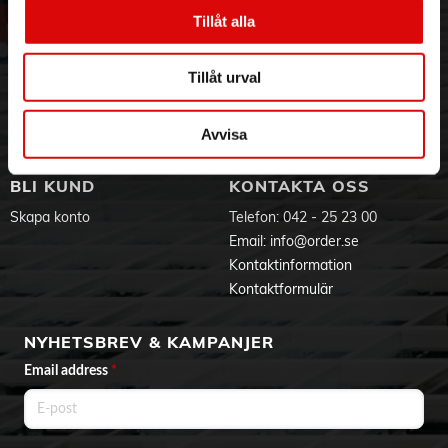
Vår historia
Service & Support
kokaren automatiskt av.
Tillåt alla
Och tack vare skydd mot torrkokning fungerar inte
Hållbarhet
Ansökan om RMA
vattenkokaren när det inte finns vatten i behållaren.
Visselblåsning
Godsefterlysning & Felleverans
Tillåt urval
Jobba hos oss
Integritetspolicy
Specifikationer:
Aktuellt på Order
Om cookies
- 2200Watt
Varumärken
Avvisa
- 1,7l
- Rostfritt stål
- Dolt värmeelement
BLI KUND
KONTAKTA OSS
- Överkoksskydd
- 0,7m sladd
Skapa konto
Telefon:
042 - 25 23 00
Email:
info@order.se
Kontaktinformation
Kontaktformulär
NYHETSBREV & KAMPANJER
Email address
*