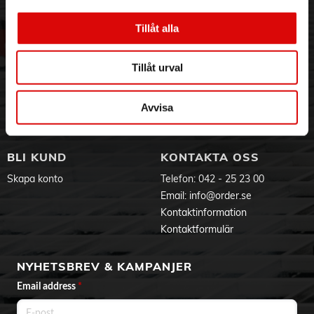
3PL
Allmänna villkor
- Automatisk avstängning
Om oss
Vanliga frågor
- Löstagbart filter
Tillåt alla
Vår historia
Service & Support
- Indikatorlampa
- Tydlig vattennivå-markering
Hållbarhet
Ansökan om RMA
- 1850-2200W
Tillåt urval
Visselblåsning
Godsefterlysning & Felleverans
- Kabellängd: 0,78m
Jobba hos oss
Integritetspolicy
- Vikt: 1,065kg
- Mått LxBxH : 23,8 x 18,8 x 25cm
Aktuellt på Order
Om cookies
Avvisa
- Färg: Svart
Varumärken
Användarmanual
BLI KUND
KONTAKTA OSS
EU-försäkran
Skapa konto
Telefon:
042 - 25 23 00
Produktblad
Email:
info@order.se
Kontaktinformation
Kontaktformulär
NYHETSBREV & KAMPANJER
Email address
*