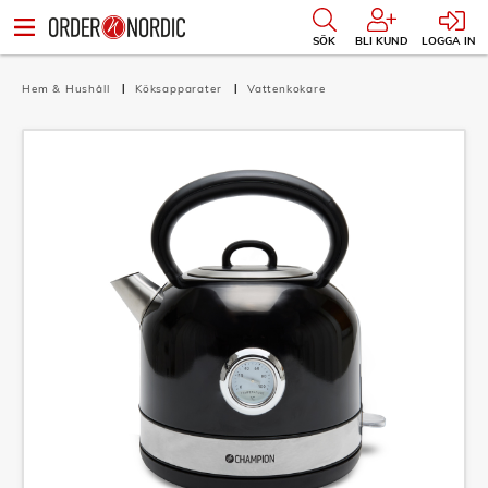
SÖK
BLI KUND
LOGGA IN
Hem & Hushåll
Köksapparater
Vattenkokare