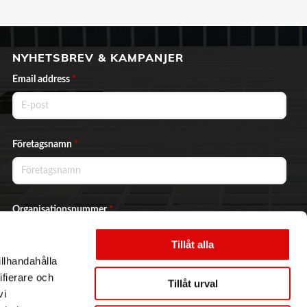
NYHETSBREV & KAMPANJER
Email address
*
Företagsnamn
*
Organisationsnummer
*
Tillåt alla
illhandahålla
Ja, jag vill prenumerera på nyhetsbrevet.
ifierare och
Tillåt urval
vi