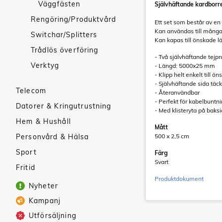
Väggfästen
Självhäftande kardborr
Rengöring/Produktvård
Ett set som består av en
Kan användas till många o
Switchar/Splitters
Kan kapas till önskade l
Trådlös överföring
- Två självhäftande tejpr
Verktyg
- Längd: 5000x25 mm
- Klipp helt enkelt till ö
- Självhäftande sida täc
Telecom
- Återanvändbar
- Perfekt för kabelbuntn
Datorer & Kringutrustning
- Med klisteryta på baks
Hem & Hushåll
Mått
Personvård & Hälsa
500 x 2,5 cm
Sport
Färg
Svart
Fritid
Produktdokument
Nyheter
Kampanj
Utförsäljning