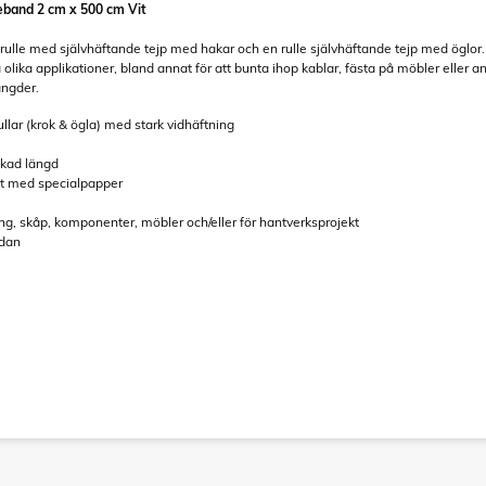
eband 2 cm x 500 cm Vit
 rulle med självhäftande tejp med hakar och en rulle självhäftande tejp med öglor.
lika applikationer, bland annat för att bunta ihop kablar, fästa på möbler eller a
ängder.
ullar (krok & ögla) med stark vidhäftning
nskad längd
kt med specialpapper
ing, skåp, komponenter, möbler och/eller för hantverksprojekt
idan