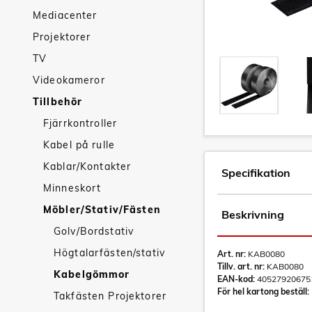
Mediacenter
Projektorer
TV
Videokameror
Tillbehör
Fjärrkontroller
Kabel på rulle
Kablar/Kontakter
Specifikation
Minneskort
Möbler/Stativ/Fästen
Beskrivning
Golv/Bordstativ
Högtalarfästen/stativ
Art. nr:
KAB0080
Tillv. art. nr:
KAB0080
Kabelgömmor
EAN-kod:
40527920675
För hel kartong beställ:
Takfästen Projektorer