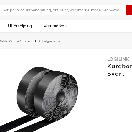
Utförsäljning
Varumärken
Möbler/Stativ/Fästen
Kabelgömmor
LOGILINK
Kardbor
Svart