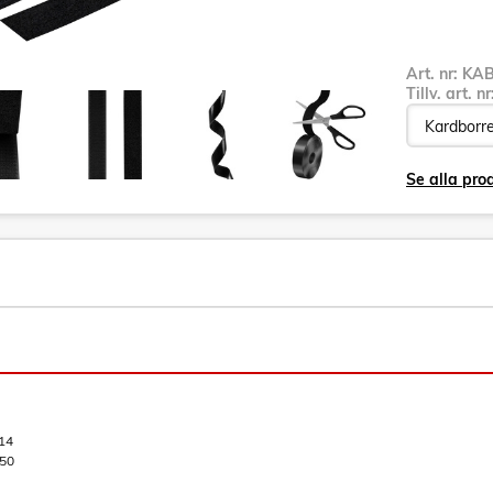
Art. nr:
KAB
Tillv. art. n
Se alla pro
14
50