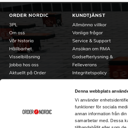
ORDER NORDIC
KUNDTJÄNST
3PL
Allmänna villkor
Om oss
Vanliga frågor
Vår historia
Service & Support
Hållbarhet
Ansökan om RMA
Visselblåsning
Godsefterlysning &
Jobba hos oss
Felleverans
Aktuellt på Order
Integritetspolicy
Varumärken
Om cookies
Denna webbplats använde
Vi använder enhetsidentifie
funktioner för sociala medi
annan information från din
samarbetar med. Dessa kan
tillhandahållit eller som d