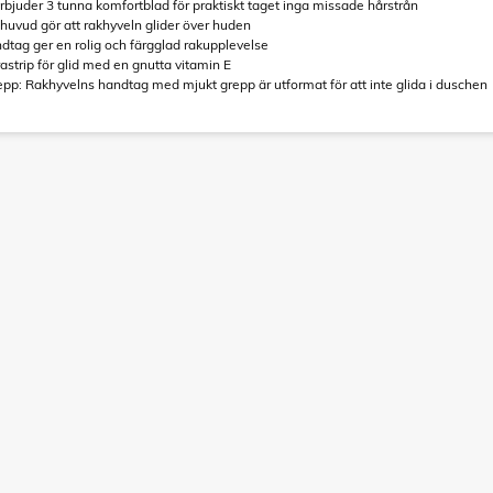
rbjuder 3 tunna komfortblad för praktiskt taget inga missade hårstrån
t huvud gör att rakhyveln glider över huden
ndtag ger en rolig och färgglad rakupplevelse
brastrip för glid med en gnutta vitamin E
pp: Rakhyvelns handtag med mjukt grepp är utformat för att inte glida i duschen