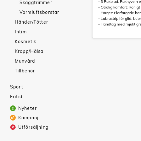
- 3 Rakblad: Rakhyveln e
Skäggtrimmer
- Otrolig komfort: Rörlig
Varmluftsborstar
- Färger: Flerfärgade ha
- Lubrastrip för glid: Lu
Händer/Fötter
- Handtag med mjukt gre
Intim
Kosmetik
Kropp/Hälsa
Munvård
Tillbehör
Sport
Fritid
Nyheter
Kampanj
Utförsäljning