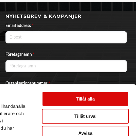
NYHETSBREV & KAMPANJER
Email address
*
Företagsnamn
*
Organisationsnummer
*
Tillåt alla
illhandahålla
Ja, jag vill prenumerera på nyhetsbrevet.
ifierare och
Tillåt urval
vi
 du har
Avvisa
Skicka