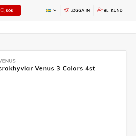
LOGGA IN
BLI KUND
SÖK
 VENUS
rakhyvlar Venus 3 Colors 4st