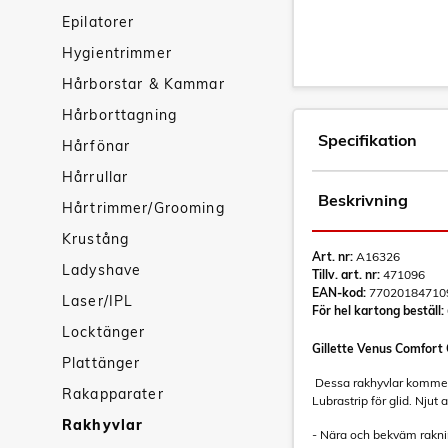
Epilatorer
Hygientrimmer
Hårborstar & Kammar
Hårborttagning
Specifikation
Hårfönar
Hårrullar
Beskrivning
Hårtrimmer/Grooming
Krustång
Art. nr:
A16326
Ladyshave
Tillv. art. nr:
471096
EAN-kod:
77020184710
Laser/IPL
För hel kartong beställ:
Locktänger
Gillette Venus Comfort C
Plattänger
Dessa rakhyvlar kommer i
Rakapparater
Lubrastrip för glid. Nju
Rakhyvlar
- Nära och bekväm raknin