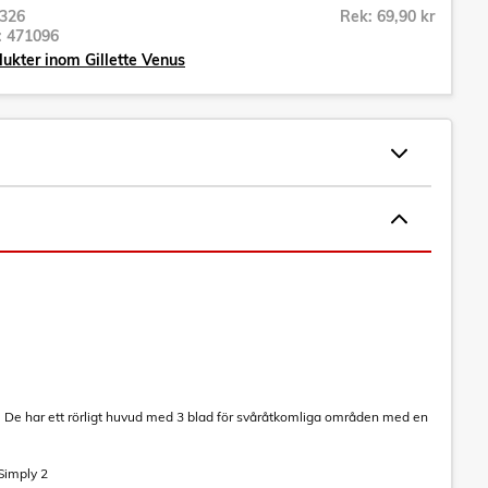
326
Rek: 69,90 kr
r:
471096
dukter inom Gillette Venus
se. De har ett rörligt huvud med 3 blad för svåråtkomliga områden med en
Simply 2