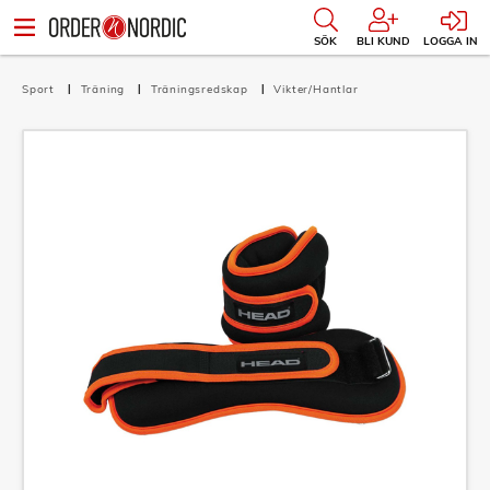
SÖK
BLI KUND
LOGGA IN
Sport
Träning
Träningsredskap
Vikter/Hantlar