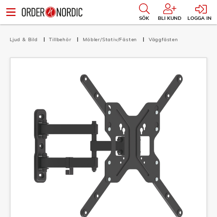
SÖK
BLI KUND
LOGGA IN
Ljud & Bild
Tillbehör
Möbler/Stativ/Fästen
Väggfästen