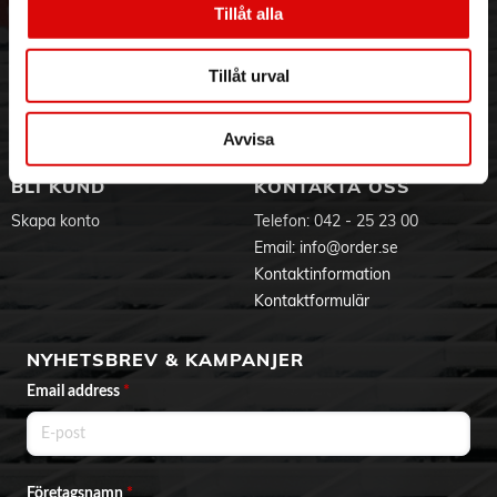
Produktdokument
Tillåt alla
Hållbarhet
Ansökan om RMA
Visselblåsning
Godsefterlysning & Felleverans
Jobba hos oss
Integritetspolicy
Tillåt urval
Aktuellt på Order
Om cookies
Varumärken
Avvisa
BLI KUND
KONTAKTA OSS
Skapa konto
Telefon:
042 - 25 23 00
Email:
info@order.se
Kontaktinformation
Kontaktformulär
NYHETSBREV & KAMPANJER
Email address
*
Företagsnamn
*