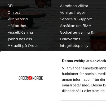
3PL
Allmänna villkor
Om oss
Vanliga frågor
Vår historia
Service & Support
Hållbarhet
Ansökan om RMA
Visselblåsning
Godsefterlysning &
Jobba hos oss
Felleverans
Aktuellt på Order
Integritetspolicy
Varumärken
Om cookies
Denna webbplats använde
Vi använder enhetsidentifie
funktioner för sociala medi
annan information från din
samarbetar med. Dessa kan
tillhandahållit eller som d