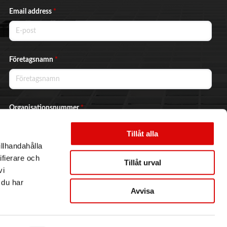
Email address
*
Företagsnamn
*
Organisationsnummer
*
Tillåt alla
illhandahålla
Ja, jag vill prenumerera på nyhetsbrevet.
ifierare och
Tillåt urval
vi
 du har
Avvisa
Skicka