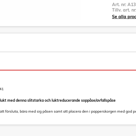
Art. nr:
A13
Tillv. art. n
Se alla pro
41
ån lukt med denna slitstarka och luktreducerande soppåse/avfallspåse
att försluta, bära med sig påsen samt att placera den i papperskorgen med god p