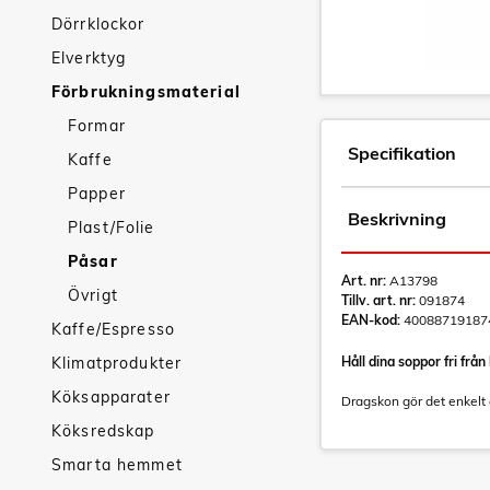
Dörrklockor
Elverktyg
Förbrukningsmaterial
Formar
Specifikation
Kaffe
Papper
Beskrivning
Plast/Folie
Påsar
Art. nr:
A13798
Övrigt
Tillv. art. nr:
091874
EAN-kod:
40088719187
Kaffe/Espresso
Klimatprodukter
Håll dina soppor fri fr
Köksapparater
Dragskon gör det enkelt 
Köksredskap
Smarta hemmet