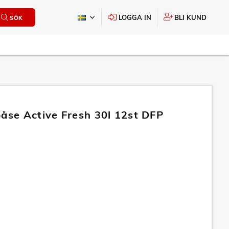
LOGGA IN
BLI KUND
SÖK
påse Active Fresh 30l 12st DFP