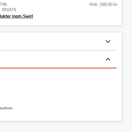
798
Rek: 299,00 kr
r:
091874
dukter inom Swirl
assform.