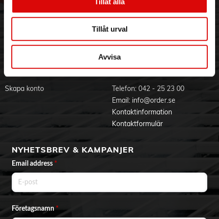
Hållbarhet
Ansökan om RMA
Tillåt alla
Antal batterier: 3 st
Visselblåsning
Godsefterlysning & Felleverans
Batterityp: Alkaliska
Jobba hos oss
Integritetspolicy
Datum: Ja
Tillåt urval
Luftfuktighetssensor: Ja
Aktuellt på Order
Om cookies
Utomhusgivare: Ja
Varumärken
Strömförsörjningens strömstyrka: 1000 mAh
Avvisa
Strömförsörjningens spänning: 230 volt
Regnsensor: Ja
BLI KUND
KONTAKTA OSS
RCC-klocka: Ja
Temperaturgivare: Ja
Skapa konto
Telefon:
042 - 25 23 00
Tid: Ja
Email:
info@order.se
USB-A: Nej
Kontaktinformation
USB-C: Nej
Väderprognos: Ja
Kontaktformulär
Produktdokument
NYHETSBREV & KAMPANJER
Email address
*
Företagsnamn
*