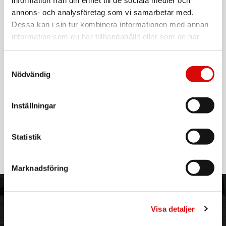
Tillv. art. nr:
WS-
540BLACK
annons- och analysföretag som vi samarbetar med.
EAN-kod:
Dessa kan i sin tur kombinera informationen med annan
5706751045325
information som du har tillhandahållit eller som de har
För hel kartong beställ:
20
samlat in när du har använt deras tjänster.
Samtyckesval
Väder-station med radiostyrd klocka (med DCF)
Nödvändig
- Tid, datum och larmfunktion
- 12/24 timme, valbar C/F, månfas
- Inomhus & utomhus temperatur och luftfuktighet
Inställningar
- Inklusive 1st utomhus-givare (upp till 3st stöds)
- Inklusive nätadapter för huvudenhet
Läs mer
Statistik
Marknadsföring
ORDER NORDIC
KUNDTJÄNST
Visa detaljer
3PL
Allmänna villkor
Om oss
Vanliga frågor