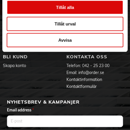
Vår historia
Service & Support
Tillåt alla
Hållbarhet
Ansökan om RMA
Visselblåsning
Godsefterlysning & Felleverans
Tillåt urval
Jobba hos oss
Integritetspolicy
Aktuellt på Order
Om cookies
Avvisa
Varumärken
BLI KUND
KONTAKTA OSS
Skapa konto
Telefon:
042 - 25 23 00
Email:
info@order.se
Kontaktinformation
Kontaktformulär
NYHETSBREV & KAMPANJER
Email address
*