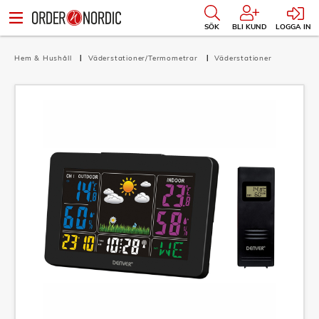
SÖK
BLI KUND
LOGGA IN
Hem & Hushåll
Väderstationer/Termometrar
Väderstationer