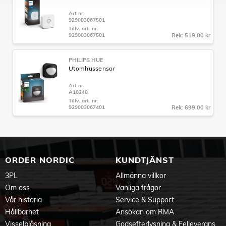
Specifikationer
Art nr:
Storlek: 45x77x45
929003067501
Driftsfuktighet: 5 % <H<95 % (icke-kondenserande)
Tillv. art. nr:
Driftstemperatur: -20 °C till +45 °C
929003067501
Rek: 519,00 kr
Dimbar med Hue-app och strömbrytare: Ja
Färgåtergivningsindex: 80
PHILIPS HUE
Ljusflöde på 4 000 K: 470 lm
Utomhussensor
Referenskontrollinställning*: 4000K; via Hue app scene "Cool
bright"
Art nr:
Ljusstyrka: 470
A10248
Färgtemperatur: 2000-6500K
Tillv. art. nr:
Diameter: 45 mm
929003067401
Rek: 699,00 kr
Sockel: E14
Formfaktor: Luster P45
Ingångsspänning: 220V-240V
Livslängd: 25 000 h
Ljusflöde: Varmt till kallvitt ljus
ORDER NORDIC
KUNDTJÄNST
Ljusflöde: 470 lm
Max. vilolägeseffekt: 0,5 W
3PL
Allmänna villkor
Antal tändningar/släckningar: 50 000
Om oss
Vanliga frågor
Effektfaktor: 0.5
Specificerad livslängd: 25 000 h
Vår historia
Service & Support
Uppgraderbar programvara: Ja
Hållbarhet
Ansökan om RMA
Starta: Omedelbart 100 % ljusflöde
Visselblåsning
Godsefterlysning & Felleverans
Wattstyrka: 5,1 W