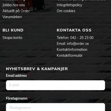
Kommunikationsprotokoll: Bluetooth och Zigbee
Jobba hos oss
Integritetspolicy
Djupt dimbar: Ja
Aktuellt på Order
Om cookies
Uppgraderbar programvara: När den är ansluten till Hue
Varumärken
Bridge
Produktdokument
BLI KUND
KONTAKTA OSS
Skapa konto
Telefon:
042 - 25 23 00
Email:
info@order.se
Kontaktinformation
Kontaktformulär
NYHETSBREV & KAMPANJER
Email address
*
Företagsnamn
*