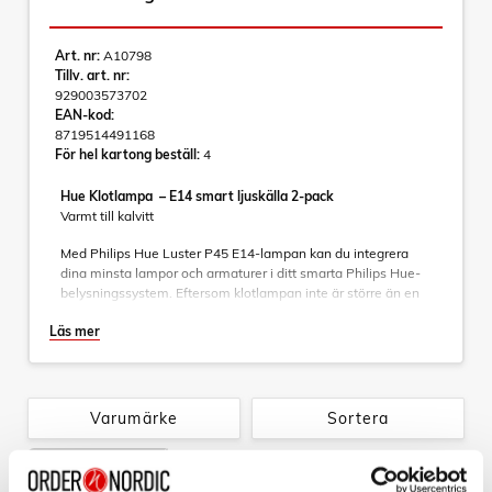
Art. nr:
A10798
Tillv. art. nr:
929003573702
EAN-kod:
8719514491168
För hel kartong beställ:
4
Hue Klotlampa – E14 smart ljuskälla 2-pack
Varmt till kalvitt
Med Philips Hue Luster P45 E14-lampan kan du integrera
dina minsta lampor och armaturer i ditt smarta Philips Hue-
belysningssystem. Eftersom klotlampan inte är större än en
golfboll passar den där andra längre E14-lampor inte får
Läs mer
plats. Klotlampan som finns i vitt, White ambiance och White
and Color Ambiance ger miljontals nyanser av vitt och färgat
ljus i alla rum.
• Varmt till kallvitt ljus
Varumärke
Sortera
• 470 lm
• E14
Tillbehör
• Snabbstyrning med Bluetooth
• Styr med app eller röst*