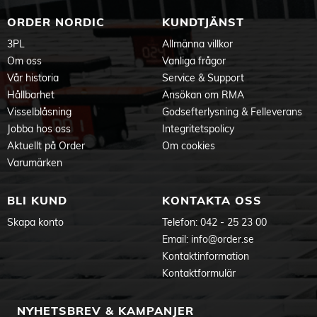
Specifikationer
ORDER NORDIC
KUNDTJÄNST
Miljö
Driftsfuktighet: 5 % <H<95 % (ickekondenserande)
3PL
Allmänna villkor
Om oss
Vanliga frågor
Extra funktion
Vår historia
Service & Support
Dimbar med Hue-app och strömbrytare: Ja
Hållbarhet
Ansökan om RMA
Garanti
Visselblåsning
Godsefterlysning & Felleverans
2 år
Jobba hos oss
Integritetspolicy
Ljuskällan
Aktuellt på Order
Om cookies
Färgtemperatur: 1000K-20000K +16 miljoner färger
Varumärken
Energieffektivitetsklass: D
Sockel: E27
Formfaktor: A60
BLI KUND
KONTAKTA OSS
Diameter: 60 mm
Höjd: 112 mm
Skapa konto
Telefon:
042 - 25 23 00
Lampteknologi: LED
Email:
info@order.se
Ingångsspänning: 220V-240V
Livslängd: 25 000 h
Kontaktinformation
Ljusflöde: 16 miljoner färger
Kontaktformulär
Ljusflöde på 4 000 K: 1100 lm
Max. effekt vid användning: 8,1 W
Max. vilolägeseffekt: 0,10 W
NYHETSBREV & KAMPANJER