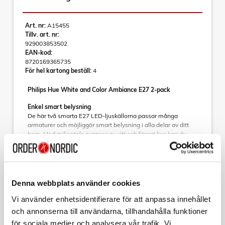
Art. nr:
A15455
Tillv. art. nr:
929003853502
EAN-kod:
8720169365735
För hel kartong beställ:
4
Philips Hue White and Color Ambiance E27 2-pack
Enkel smart belysning
De här två smarta E27 LED-ljuskällorna passar många
armaturer och möjliggör smart belysning i alla delar av ditt
hem. Med miljontals nyanser av vitt och färgat ljus kan du
snabbt skapa rätt stämning.
Läs mer
• Vitt och färgat ljus
• E27
• Upp till 1100 lumen
Denna webbplats använder cookies
• Ljus med fullspektrum (1000-20000K)
Varumärke
Sortera
• Dimbar till 0,2% ljusstyrka
Vi använder enhetsidentifierare för att anpassa innehållet
• Precisionsfärg Chromasync™
och annonserna till användarna, tillhandahålla funktioner
Tillbehör
• Styr med användning av app eller röst
för sociala medier och analysera vår trafik. Vi