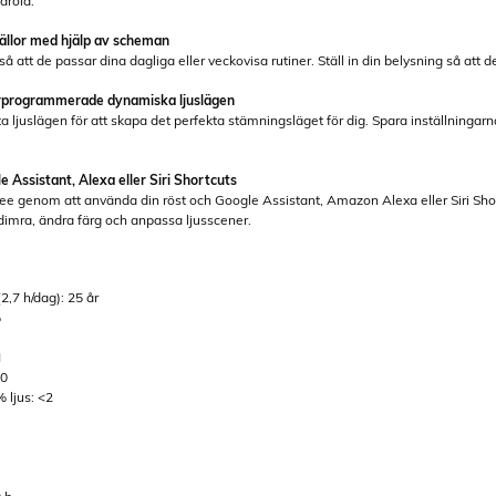
droid.
ällor med hjälp av scheman
 att de passar dina dagliga eller veckovisa rutiner. Ställ in din belysning så at
rprogrammerade dynamiska ljuslägen
ta ljuslägen för att skapa det perfekta stämningsläget för dig. Spara inställninga
 Assistant, Alexa eller Siri Shortcuts
ree genom att använda din röst och Google Assistant, Amazon Alexa eller Siri Sh
 dimra, ändra färg och anpassa ljusscener.
2,7 h/dag): 25 år
%
M
80
 ljus: <2