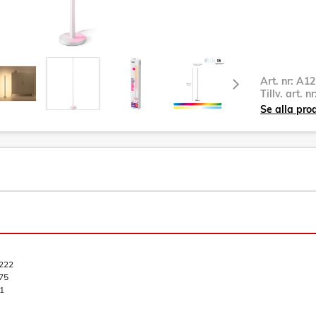
Art. nr:
A12
Tillv. art. n
Se alla pro
222
75
1