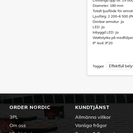
Livslängd upp till: 25 00
Diameter: 180 mm
Totalt ljusflöde för arma
Ljusfärg: 2 200–6 500 (
Dimbar armatur: Ja
LED: Ja
Inbyggd LED: Ja
Wattstyrka på medföljan
IP-kod: IP20
Effektfull bel
Taggar
ORDER NORDIC
KUNDTJÄNST
3PL
Allmänna villkor
Om oss
Vanliga frågor