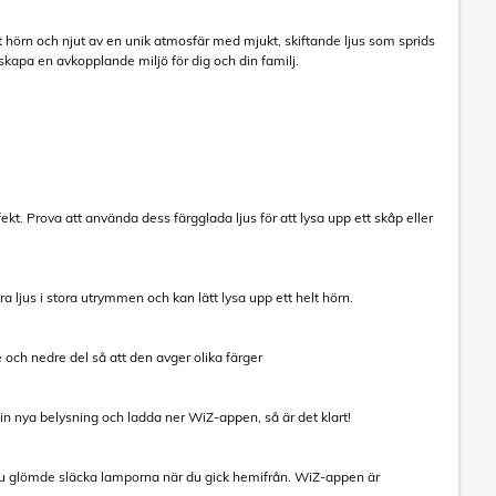
t hörn och njut av en unik atmosfär med mjukt, skiftande ljus som sprids
skapa en avkopplande miljö för dig och din familj.
kt. Prova att använda dess färgglada ljus för att lysa upp ett skåp eller
ljus i stora utrymmen och kan lätt lysa upp ett helt hörn.
och nedre del så att den avger olika färger
din nya belysning och ladda ner WiZ-appen, så är det klart!
du glömde släcka lamporna när du gick hemifrån. WiZ-appen är