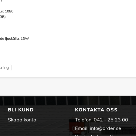
0 h
tur: 1080
RGB)
de ljuskälla: 13W
ysning
BLI KUND
KONTAKTA OSS
Skapa konto
Telefon:
042 - 25 23 00
Email:
info@order.se