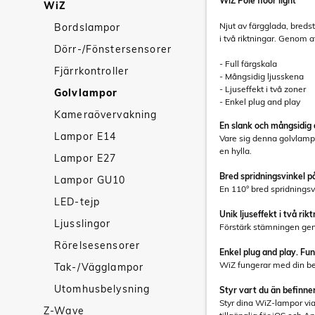
WiZ Pole floor light
WiZ
Njut av färgglada, breds
Bordslampor
i två riktningar. Genom a
Dörr-/Fönstersensorer
- Full färgskala
Fjärrkontroller
- Mångsidig ljusskena
- Ljuseffekt i två zoner
Golvlampor
- Enkel plug and play
Kameraövervakning
En slank och mångsidig 
Lampor E14
Vare sig denna golvlampa 
en hylla.
Lampor E27
Bred spridningsvinkel p
Lampor GU10
En 110° bred spridningsv
LED-tejp
Unik ljuseffekt i två rik
Ljusslingor
Förstärk stämningen geno
Rörelsesensorer
Enkel plug and play. Fu
WiZ fungerar med din befi
Tak-/Vägglampor
Utomhusbelysning
Styr vart du än befinn
Styr dina WiZ-lampor vi
Z-Wave