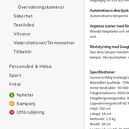
tillgänglig för iOS och An
Övervakningskameror
Automatisera dina ljusk
Säkerhet
Automatisera lamporna så
Textilvård
Anpassa scener med fö
Blanda färgstarka och vi
Vitvaror
röst.
Väderstationer/Termometrar
Röststyrning med Google
Tillbehör
Styr dina lampor handsf
lampor, öka ljusstyrkan,
Personvård & Hälsa
Specifikationer:
Sport
Genomsnittlig livslängd (
Bibehållet ljusflöde: 70
Fritid
Antal tändcykler: 50 000
Färgkonsekvens: 6SDC
Nyheter
Färgåtergivningsindex: 
Kampanj
Uppvärmningstid till 60 %
Höjd: 150 cm
Utförsäljning
Längd: 18 cm
Nettovikt: 1,5 kg
Bredd: 18 cm