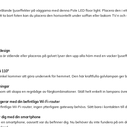
trålande ljuseffekter på väggarna med denna Pole LED floor light. Placera den i et
tt ta bort foten kan du placera den horisontellt under soffan eller bakom TV:n och 
design
är stående eller placeras på golvet lyser den upp alla hörn med en vacker ljuseffe
å 110°
inkel kommer att göra underverk för hemmet. Den här kraftfulla golvlampan ger bra 
tningar
m att skapa en regnbåge av färgkombinationer. Ställ helt enkelt in lampans övre 
ngerar med din befintliga Wi-Fi-router
ntliga Wi-Fi-router, ingen ytterligare gateway behövs. Sätt bara i kontakten till 
er dig med din smartphone
a en smartphone, oavsett var du befinner dig. Nu behöver du inte fundera på om 