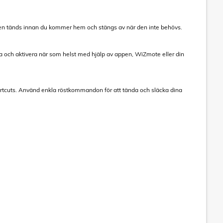
t den tänds innan du kommer hem och stängs av när den inte behövs.
rna och aktivera när som helst med hjälp av appen, WiZmote eller din
ortcuts. Använd enkla röstkommandon för att tända och släcka dina