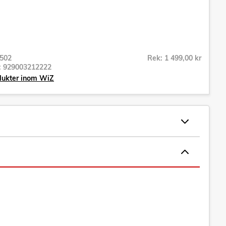
502
Rek: 1 499,00 kr
r:
929003212222
dukter inom WiZ