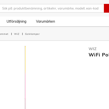
Utförsäljning
Varumärken
hemmet
WiZ
Golvlampor
WIZ
WiFi Po