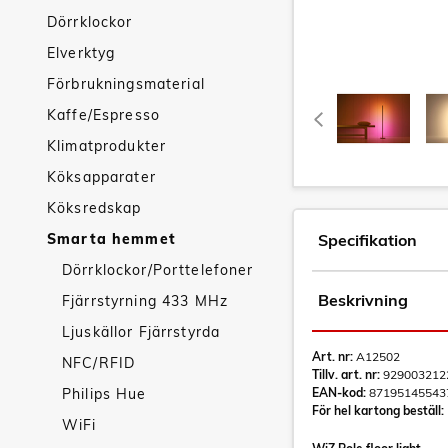
Dörrklockor
Elverktyg
Förbrukningsmaterial
Kaffe/Espresso
Klimatprodukter
Köksapparater
Köksredskap
Smarta hemmet
Specifikation
Dörrklockor/Porttelefoner
Beskrivning
Fjärrstyrning 433 MHz
Ljuskällor Fjärrstyrda
Art. nr:
A12502
NFC/RFID
Tillv. art. nr:
929003212
Philips Hue
EAN-kod:
87195145543
För hel kartong beställ:
WiFi