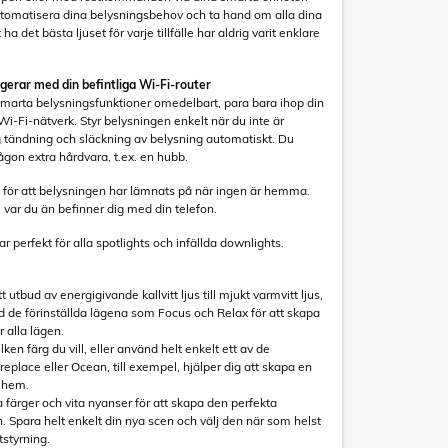
utomatisera dina belysningsbehov och ta hand om alla dina
 ha det bästa ljuset för varje tillfälle har aldrig varit enklare
ngerar med din befintliga Wi-Fi-router
smarta belysningsfunktioner omedelbart, para bara ihop din
i-Fi-nätverk. Styr belysningen enkelt när du inte är
ändning och släckning av belysning automatiskt. Du
ågon extra hårdvara, t.ex. en hubb.
 för att belysningen har lämnats på när ingen är hemma.
 var du än befinner dig med din telefon.
perfekt för alla spotlights och infällda downlights.
tt utbud av energigivande kallvitt ljus till mjukt varmvitt ljus,
and de förinställda lägena som Focus och Relax för att skapa
 alla lägen.
ilken färg du vill, eller använd helt enkelt ett av de
eplace eller Ocean, till exempel, hjälper dig att skapa en
t hem.
 färger och vita nyanser för att skapa den perfekta
n. Spara helt enkelt din nya scen och välj den när som helst
tstyrning.