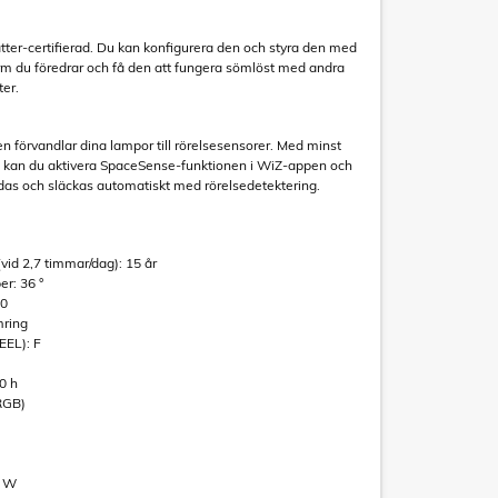
ter-certifierad. Du kan konfigurera den och styra den med
m du föredrar och få den att fungera sömlöst med andra
ter.
 förvandlar dina lampor till rörelsesensorer. Med minst
m kan du aktivera SpaceSense-funktionen i WiZ-appen och
ndas och släckas automatiskt med rörelsedetektering.
vid 2,7 timmar/dag): 15 år
er: 36 °
90
mring
EEL): F
00 h
RGB)
0 W