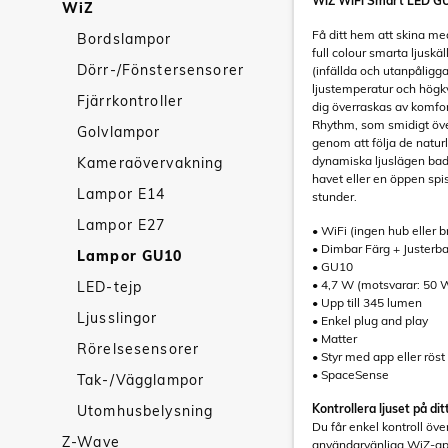
WiZ WiFi Smart LED GU
WiZ
Få ditt hem att skina m
Bordslampor
full colour smarta ljuskä
Dörr-/Fönstersensorer
(infällda och utanpåligga
ljustemperatur och högkv
Fjärrkontroller
dig överraskas av komfo
Rhythm, som smidigt över
Golvlampor
genom att följa de natur
dynamiska ljuslägen badar
Kameraövervakning
havet eller en öppen spi
Lampor E14
stunder.
Lampor E27
• WiFi (ingen hub eller b
• Dimbar Färg + Justerb
Lampor GU10
• GU10
• 4,7 W (motsvarar: 50 
LED-tejp
• Upp till 345 lumen
Ljusslingor
• Enkel plug and play
• Matter
Rörelsesensorer
• Styr med app eller röst
• SpaceSense
Tak-/Vägglampor
Kontrollera ljuset på dit
Utomhusbelysning
Du får enkel kontroll öv
Z-Wave
användarvänliga WiZ-ap