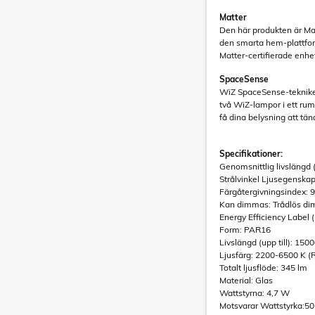
Matter
Den här produkten är Mat
den smarta hem-plattfor
Matter-certifierade enhe
SpaceSense
WiZ SpaceSense-tekniken
två WiZ-lampor i ett ru
få dina belysning att tä
Specifikationer:
Genomsnittlig livslängd (
Strålvinkel Ljusegenskap
Färgåtergivningsindex: 
Kan dimmas: Trådlös di
Energy Efficiency Label (
Form: PAR16
Livslängd (upp till): 150
Ljusfärg: 2200-6500 K (
Totalt ljusflöde: 345 lm
Material: Glas
Wattstyrna: 4,7 W
Motsvarar Wattstyrka:5