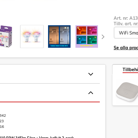
Art. nr:
A13
Tillv. art. n
Se alla pro
Tillbeh
342
23
16