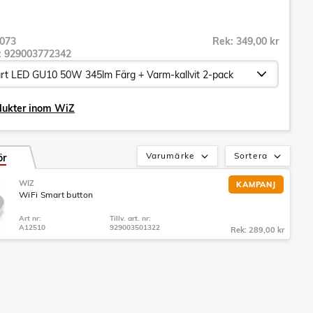
073
Rek: 349,00 kr
r:
929003772342
dukter inom WiZ
Varumärke
Sortera
ör
WIZ
KAMPANJ
WiFi Smart button
Art nr:
Tillv. art. nr:
A12510
929003501322
Rek: 289,00 kr