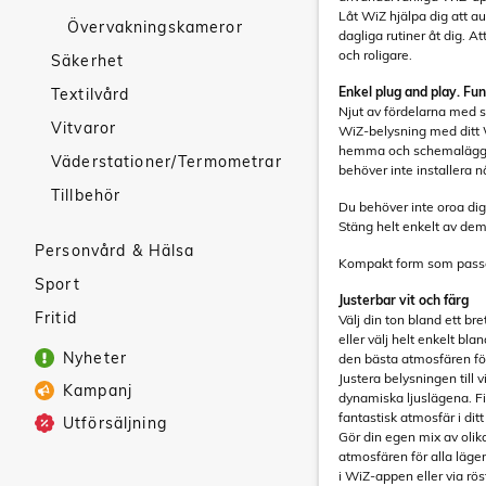
Låt WiZ hjälpa dig att a
Övervakningskameror
dagliga rutiner åt dig. Att
och roligare.
Säkerhet
Enkel plug and play. Fu
Textilvård
Njut av fördelarna med 
Vitvaror
WiZ-belysning med ditt W
hemma och schemalägg t
Väderstationer/Termometrar
behöver inte installera n
Tillbehör
Du behöver inte oroa dig
Stäng helt enkelt av dem
Personvård & Hälsa
Kompakt form som passar 
Sport
Justerbar vit och färg
Fritid
Välj din ton bland ett bre
eller välj helt enkelt bl
Nyheter
den bästa atmosfären för
Justera belysningen till v
Kampanj
dynamiska ljuslägena. Fir
fantastisk atmosfär i dit
Utförsäljning
Gör din egen mix av olika
atmosfären för alla läge
i WiZ-appen eller via rös