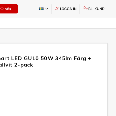
LOGGA IN
BLI KUND
SÖK
mart LED GU10 50W 345lm Färg +
llvit 2-pack