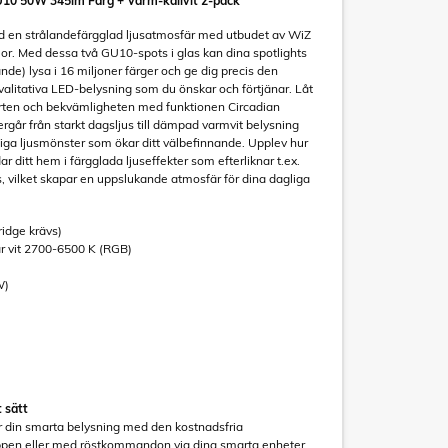
10 50W 345lm Färg + Varm-kallvit 2-pack
ed en strålandefärgglad ljusatmosfär med utbudet av WiZ
llor. Med dessa två GU10-spots i glas kan dina spotlights
nde) lysa i 16 miljoner färger och ge dig precis den
alitativa LED-belysning som du önskar och förtjänar. Låt
rten och bekvämligheten med funktionen Circadian
går från starkt dagsljus till dämpad varmvit belysning
liga ljusmönster som ökar ditt välbefinnande. Upplev hur
 ditt hem i färgglada ljuseffekter som efterliknar t.ex.
s, vilket skapar en uppslukande atmosfär för dina dagliga
ridge krävs)
ar vit 2700-6500 K (RGB)
W)
t sätt
er din smarta belysning med den kostnadsfria
pen eller med röstkommandon via dina smarta enheter.