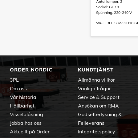
Antal lampor: 2
Sockel: GU10
Spänning: 220-240 V
Wi-Fi BLE 50W GU10 G
ORDER NORDIC
KUNDTJÄNST
3PL
Allmänna villkor
Om oss
Vanliga frågor
Vår historia
Service & Support
Hållbarhet
Ansökan om RMA
Visselblåsning
Godsefterlysning &
Jobba hos oss
Felleverans
Aktuellt på Order
Integritetspolicy