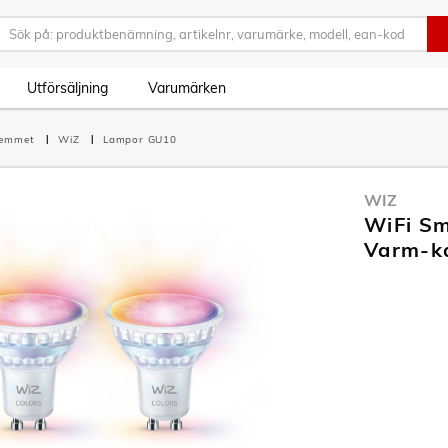
Utförsäljning
Varumärken
hemmet
WiZ
Lampor GU10
WIZ
WiFi S
Varm-ka