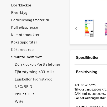
Dörrklockor
Elverktyg
Förbrukningsmaterial
Kaffe/Espresso
Klimatprodukter
Köksapparater
Köksredskap
Smarta hemmet
Specifikation
Dörrklockor/Porttelefoner
Beskrivning
Fjärrstyrning 433 MHz
Ljuskällor Fjärrstyrda
Art. nr:
A13073
NFC/RFID
Tillv. art. nr:
929003772
Philips Hue
EAN-kod:
87201690767
För hel kartong beställ:
WiFi