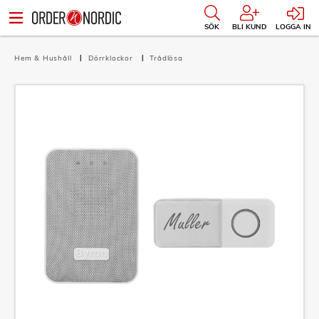
SÖK
BLI KUND
LOGGA IN
Hem & Hushåll
Dörrklockor
Trådlösa