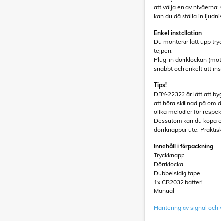
att välja en av nivåern
kan du då ställa in ljudnivå
Enkel installation
Du monterar lätt upp t
tejpen.
Plug-in dörrklockan (mot
snabbt och enkelt att in
Tips!
DBY-22322 är lätt att byg
att höra skillnad på om d
olika melodier för respe
Dessutom kan du köpa en 
dörrknappar ute. Praktis
Innehåll i förpackning
Tryckknapp
Dörrklocka
Dubbelsidig tape
1x CR2032 batteri
Manual
Hantering av signal och