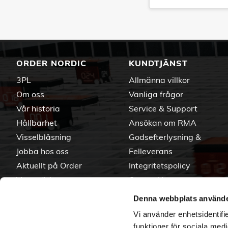
ORDER NORDIC
KUNDTJÄNST
3PL
Allmänna villkor
Om oss
Vanliga frågor
Vår historia
Service & Support
Hållbarhet
Ansökan om RMA
Visselblåsning
Godsefterlysning &
Jobba hos oss
Felleverans
Aktuellt på Order
Integritetspolicy
Varumärken
Om cookies
Denna webbplats använde
Vi använder enhetsidentifie
funktioner för sociala medi