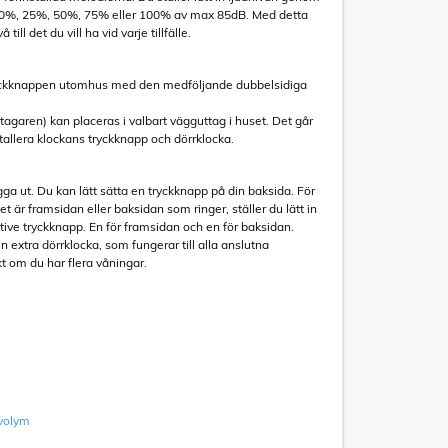
a: 0%, 25%, 50%, 75% eller 100% av max 85dB. Med detta
 till det du vill ha vid varje tillfälle.
ryckknappen utomhus med den medföljande dubbelsidiga
tagaren) kan placeras i valbart vägguttag i huset. Det går
stallera klockans tryckknapp och dörrklocka.
ga ut. Du kan lätt sätta en tryckknapp på din baksida. För
et är framsidan eller baksidan som ringer, ställer du lätt in
ktive tryckknapp. En för framsidan och en för baksidan.
extra dörrklocka, som fungerar till alla anslutna
kt om du har flera våningar.
 volym