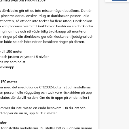
ka med tygfront Plug-in 230V
 dörrklocka gör att du inte missar någon besökare. Den är
an placeras där du önskar. Plug-in dörrklockan passar i alla
t botten, så att den inte täcker för flera uttag. Dörrklockan
ch kan placeras överallt. Dörrklockan består av en dörrklocka
ering inomhus och ett vädertålig tryckknapp att montera
n ringer på din dörrklocka ger dörrklockan en ljudsignal och
 kan både se och höra när en besökare ringer på dörren.
 till 150 meter
r och justera volymen i 5 nivåer
as var som helst
ryckknapp
l 150 meter
ar med det medföljande CR2032-batteriet och installeras
kan passar i alla vägguttag och tack vare räckvidden på upp
slutas där du vill ha den. Om du är uppe på vinden eller i
mmer du inte missa en enda besökare. Då du lätt och
 dig var du än är, upp till 150 meter.
ivåer
6 förinställda melodierna. Du ställer lätt in ljudnivån genom