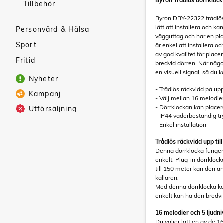
Byron Trådlös dörrkloc
Tillbehör
Byron DBY-22322 trådlös
lätt att installera och k
Personvård & Hälsa
vägguttag och har en plat
Sport
är enkel att installera o
av god kvalitet för plac
Fritid
bredvid dörren. När någo
en visuell signal, så du
Nyheter
- Trådlös räckvidd på upp
Kampanj
- Välj mellan 16 melodie
- Dörrklockan kan placer
Utförsäljning
- IP44 väderbeständig t
- Enkel installation
Trådlös räckvidd upp til
Denna dörrklocka funger
enkelt. Plug-in dörrkloc
till 150 meter kan den an
källaren.
Med denna dörrklocka ko
enkelt kan ha den bredvid
16 melodier och 5 ljudn
Du väljer lätt en av de 1