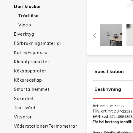
Dörrklockor
Trådlösa
Video
Elverktyg
Förbrukningsmaterial
Kaffe/Espresso
Klimatprodukter
Köksapparater
Specifikation
Köksredskap
Beskrivning
Smarta hemmet
Säkerhet
Art. nr:
DBY-22322
Textilvård
Tillv. art. nr:
DBY-22322
Vitvaror
EAN-kod:
87116584393
För hel kartong beställ:
Väderstationer/Termometrar