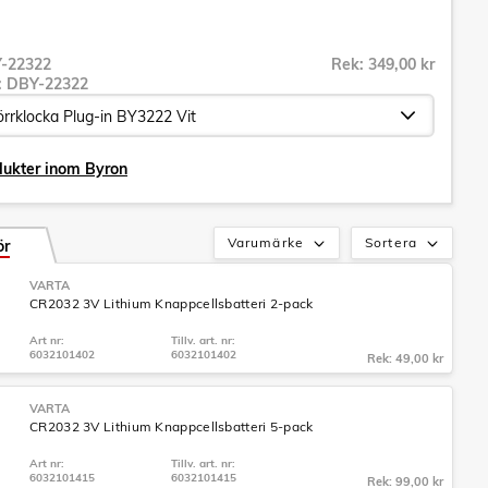
-22322
Rek: 349,00 kr
r:
DBY-22322
dukter inom Byron
Varumärke
Sortera
ör
VARTA
CR2032 3V Lithium Knappcellsbatteri 2-pack
Art nr:
Tillv. art. nr:
6032101402
6032101402
Rek: 49,00 kr
VARTA
CR2032 3V Lithium Knappcellsbatteri 5-pack
Art nr:
Tillv. art. nr:
6032101415
6032101415
Rek: 99,00 kr