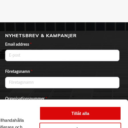
NYHETSBREV & KAMPANJER
Email address
*
Företagsnamn
*
Organisationsnummer
*
Tillåt alla
illhandahålla
Ja, jag vill prenumerera på nyhetsbrevet.
ifierare och