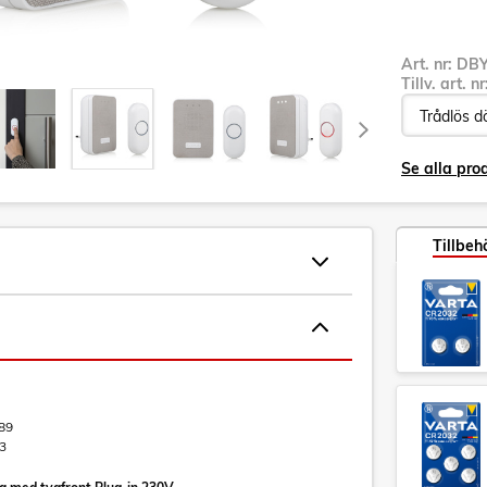
Art. nr:
DBY
Tillv. art. n
Se alla pro
Tillbeh
89
3