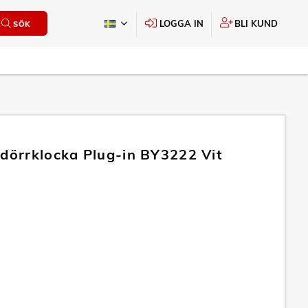
LOGGA IN
BLI KUND
SÖK
 dörrklocka Plug-in BY3222 Vit