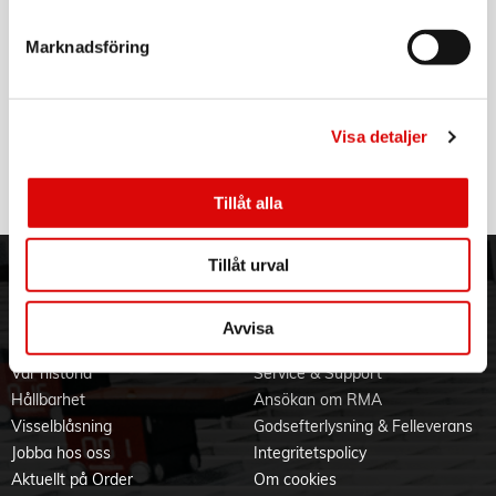
4103101414
Rek: 39,00 kr
Marknadsföring
VARTA
Laddningsbart batteri AAA 1000 mAh 4-pack
Art nr:
Visa detaljer
5703301404
Tillv. art. nr:
5703301404
Rek: 179,00 kr
Tillåt alla
Tillåt urval
ORDER NORDIC
KUNDTJÄNST
3PL
Allmänna villkor
Avvisa
Om oss
Vanliga frågor
Vår historia
Service & Support
Hållbarhet
Ansökan om RMA
Visselblåsning
Godsefterlysning & Felleverans
Jobba hos oss
Integritetspolicy
Aktuellt på Order
Om cookies