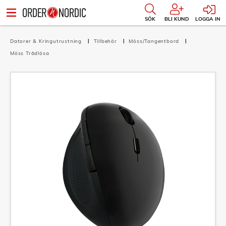
SÖK
BLI KUND
LOGGA IN
Datorer & Kringutrustning
Tillbehör
Möss/Tangentbord
Möss Trådlösa