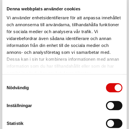
4052792045352
För hel kartong beställ:
Denna webbplats använder cookies
40
Vi använder enhetsidentifierare för att anpassa innehållet
Trådlös ergonomisk mus, 2.4 GHz, 1600 dpi
och annonserna till användarna, tillhandahålla funktioner
för sociala medier och analysera vår trafik. Vi
Timmar av arbete med datormusen orsakar ofta onaturlig
vidarebefordrar även sådana identifierare och annan
hållning och smärta. LogiLinks vetenskapligt avancerade
ergonomiska datormus har en naturlig handpositionering
information från din enhet till de sociala medier och
vilket lättar hand- och handledsanspänning.
annons- och analysföretag som vi samarbetar med.
- 2,4 GHz FSK Autolink Technology
Dessa kan i sin tur kombinera informationen med annan
Läs mer
- Ergonomisk design som passar naturligt med handen och
information som du har tillhandahållit eller som de har
handleden
samlat in när du har använt deras tjänster.
- Optisk sensor
- Justerbar DPI: 1000/1200/1600 dpi
Varumärke
Sortera
Samtyckesval
- 5 standardknappar + 1 DPI ändringsknapp
Nödvändig
- Räckvidd: Upp till 10 m
Tillbehör
- Mått: 100 x 79 x 61 mm
- Batterier: 2x AAA Alkalinebatterier
Inställningar
VARTA
Longlife AAA / LR03 Batteri 4-pack
Art nr:
Statistik
4103101414
Tillv. art. nr: