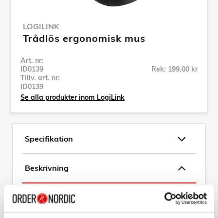
LOGILINK
Trådlös ergonomisk mus
Art. nr:
ID0139
Rek: 199,00 kr
Tillv. art. nr:
ID0139
Se alla produkter inom LogiLink
Specifikation
Beskrivning
Art. nr:
ID0139
Tillv. art. nr:
ID0139
EAN-kod: