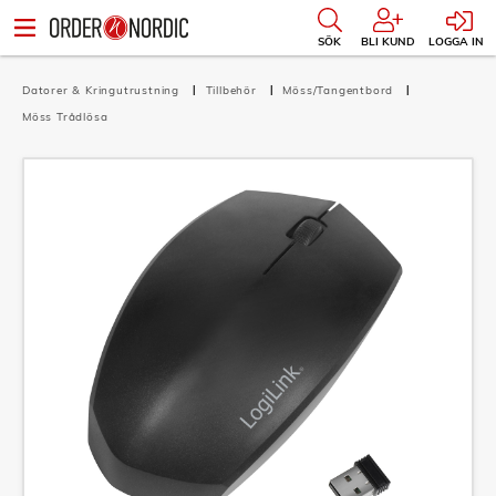
SÖK
BLI KUND
LOGGA IN
Datorer & Kringutrustning
Tillbehör
Möss/Tangentbord
Möss Trådlösa