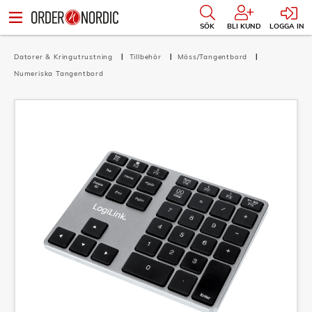
SÖK
BLI KUND
LOGGA IN
Datorer & Kringutrustning
Tillbehör
Möss/Tangentbord
Numeriska Tangentbord