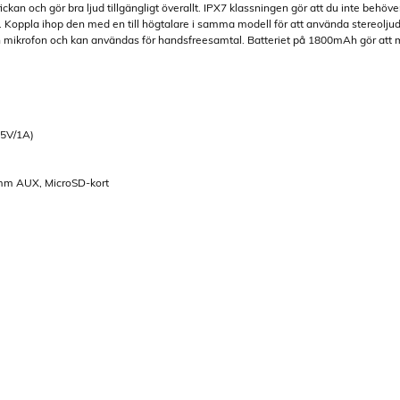
ckan och gör bra ljud tillgängligt överallt. IPX7 klassningen gör att du inte behöve
. Koppla ihop den med en till högtalare i samma modell för att använda stereolju
 mikrofon och kan användas för handsfreesamtal. Batteriet på 1800mAh gör att ma
 5V/1A)
5mm AUX, MicroSD-kort