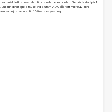
r vara rädd att ha med den till stranden eller poolen. Den är testad på 1
d. Du kan även spela musik via 3,5mm AUX eller ett MicroSD-kort.
n kan njuta av upp till 10 timmars lyssning.