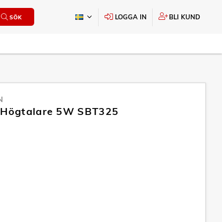
LOGGA IN
BLI KUND
SÖK
N
 Högtalare 5W SBT325