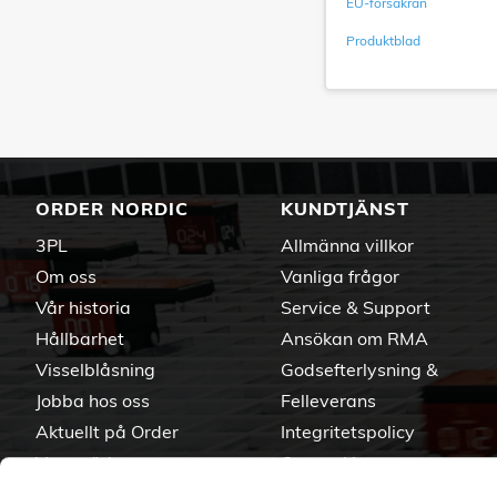
EU-försäkran
Produktblad
ORDER NORDIC
KUNDTJÄNST
3PL
Allmänna villkor
Om oss
Vanliga frågor
Vår historia
Service & Support
Hållbarhet
Ansökan om RMA
Visselblåsning
Godsefterlysning &
Jobba hos oss
Felleverans
Aktuellt på Order
Integritetspolicy
Varumärken
Om cookies