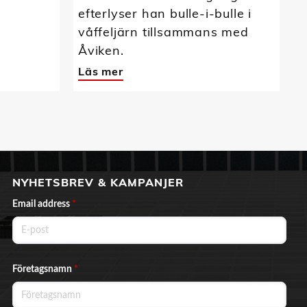
efterlyser han bulle-i-bulle i
våffeljärn tillsammans med
Åviken.
Läs mer
NYHETSBREV & KAMPANJER
Email address
*
Företagsnamn
*