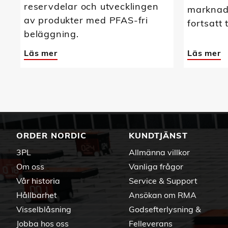
reservdelar och utvecklingen
marknads
av produkter med PFAS-fri
fortsatt 
beläggning.
Läs mer
Läs mer
ORDER NORDIC
KUNDTJÄNST
3PL
Allmänna villkor
Om oss
Vanliga frågor
Vår historia
Service & Support
Hållbarhet
Ansökan om RMA
Visselblåsning
Godsefterlysning &
Jobba hos oss
Felleverans