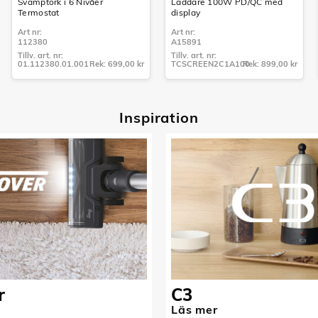
Svamptork i 6 Nivåer
Laddare 100W PD/QC med
Termostat
display
Art nr:
Art nr:
112380
A15891
Tillv. art. nr:
Tillv. art. nr:
01.112380.01.001
Rek: 699,00 kr
TCSCREEN2C1A100
Rek: 899,00 kr
Tillv. art. nr:
Tillv. art. nr:
01.112380.01.001
TCSCREEN2C1A100
Inspiratio
n
r
C3
Läs mer