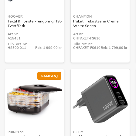
HOOVER
CHAMPION
Textil & Fönster-rengöring HS5
Paket Frukostserie Creme
Tvätt/Tork
White Series
Art nr:
Art nr:
A15451
CHPAKET-FS610
Tillv. art. nr:
Tillv. art. nr:
HS500 011
Rek: 1 999,00 kr
CHPAKET-FS610
Rek: 1 799,00 kr
Tillv. art. nr:
Tillv. art. nr:
HS500 011
CHPAKET-FS610
KAMPANJ
PRINCESS
CELLY