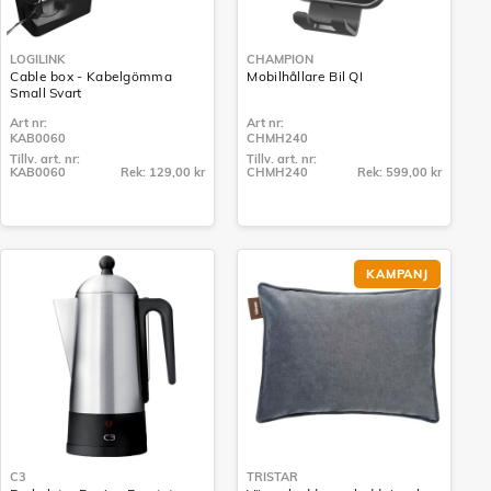
LOGILINK
CHAMPION
Cable box - Kabelgömma
Mobilhållare Bil QI
Small Svart
Art nr:
Art nr:
KAB0060
CHMH240
Tillv. art. nr:
Tillv. art. nr:
KAB0060
Rek: 129,00 kr
CHMH240
Rek: 599,00 kr
Tillv. art. nr:
Tillv. art. nr:
KAB0060
CHMH240
KAMPANJ
C3
TRISTAR