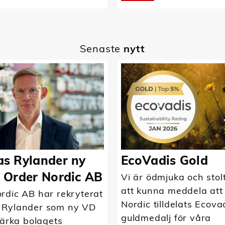
Senaste
nytt
s Rylander ny
EcoVadis Gold
 Order Nordic AB
Vi är ödmjuka och stol
att kunna meddela att
rdic AB har rekryterat
Nordic tilldelats Ecova
 Rylander som ny VD
guldmedalj för våra
tärka bolagets