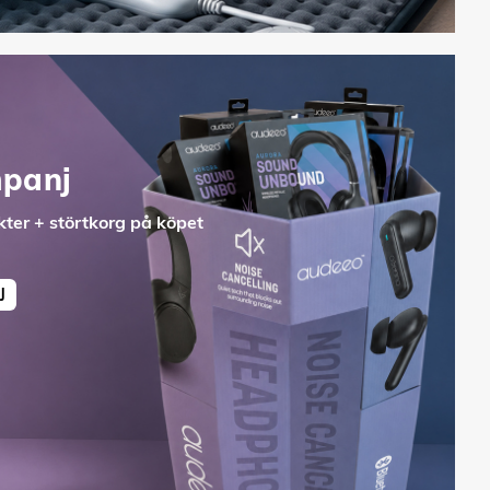
panj
ter + störtkorg på köpet
J