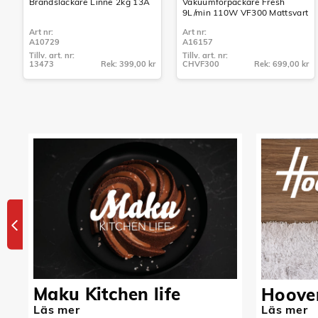
Brandsläckare Linné 2kg 13A
Vakuumförpackare Fresh
9L/min 110W VF300 Mattsvart
Art nr:
Art nr:
A10729
A16157
Tillv. art. nr:
Tillv. art. nr:
13473
Rek: 399,00 kr
CHVF300
Rek: 699,00 kr
Tillv. art. nr:
Tillv. art. nr:
13473
CHVF300
Maku Kitchen life
Hoove
Läs mer
Läs mer