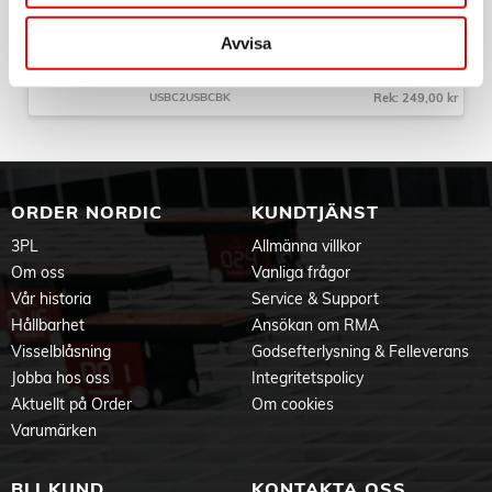
USB-C - 2x USB-C Kabel flätad 100W 1,3m
Produktdokument
Svart
Avvisa
Art nr:
A11149
Tillv. art. nr:
USBC2USBCBK
Rek: 249,00 kr
ORDER NORDIC
KUNDTJÄNST
3PL
Allmänna villkor
Om oss
Vanliga frågor
Vår historia
Service & Support
Hållbarhet
Ansökan om RMA
Visselblåsning
Godsefterlysning & Felleverans
Jobba hos oss
Integritetspolicy
Aktuellt på Order
Om cookies
Varumärken
BLI KUND
KONTAKTA OSS