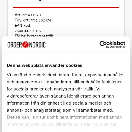
Art. nr:
A11978
Tillv. art. nr:
1.302474
EAN-kod:
7640166329107
För hel kartong beställ:
20
SKROSS PRO Light USB AC45PD - World
En kompakt 3-polig världsreseadaptern med integrerad
snabbladdning PD USB-laddare (1 x USB C & 1 x USB)
Denna webbplats använder cookies
PRO Light USB AC45PD - World säkerställer en enkel och
Vi använder enhetsidentifierare för att anpassa innehållet
säker anslutning av 2- och 3-poliga enheter från hela världen
och annonserna till användarna, tillhandahålla funktioner
på mer än 200 destinationer.
för sociala medier och analysera vår trafik. Vi
Läs mer
Den klarar det hantera upp till 1750 W effekt, så att du till
och med kan koppla in kraftfulla enheter som bärbara datorer
vidarebefordrar även sådana identifierare och annan
eller resehårtorkar. Dessutom ger den dubbla USB-porten
information från din enhet till de sociala medier och
tillräckligt effekt för att enkelt ladda två USB-enheter (1 x
annons- och analysföretag som vi samarbetar med.
USB C & 1 x standard USB-enhet), även om en annan enhet
Varumärke
Sortera
är ansluten via adaptern samtidigt.
Dessa kan i sin tur kombinera informationen med annan
Högeffekts USB C-port laddar bärbara datorer och andra
information som du har tillhandahållit eller som de har
Tillbehör
enheter supersnabbt
samlat in när du har använt deras tjänster.