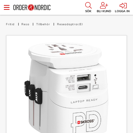
SÖK
BLI KUND
LOGGA IN
Fritid
Resa
Tillbehör
Reseadaptrar/El