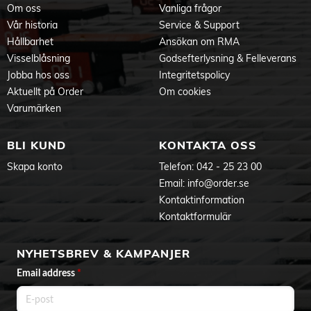
Om oss
Vanliga frågor
Vår historia
Service & Support
Specifikationer:
Hållbarhet
Ansökan om RMA
Protokoll: Wi-Fi 2,4 GHz / System Nexa (433,92 MHz)
Strömkälla: 220–240 V~50Hz
Visselblåsning
Godsefterlysning & Felleverans
Max last: 2300W RL / 250W LED
Jobba hos oss
Integritetspolicy
Egenförbrukning: <0,5 W i viloläge
Aktuellt på Order
Om cookies
IP-klass: IP20
Mått produkt (ØxD): 47 x 64 mm
Varumärken
E-nummer (SV): 1361065
EL-nummer (NO): 4514595
BLI KUND
KONTAKTA OSS
Skapa konto
Telefon:
042 - 25 23 00
Produktdokument
Email:
info@order.se
System Nexa 2-folder (Sv)
Kontaktinformation
Kontaktformulär
NYHETSBREV & KAMPANJER
Email address
*