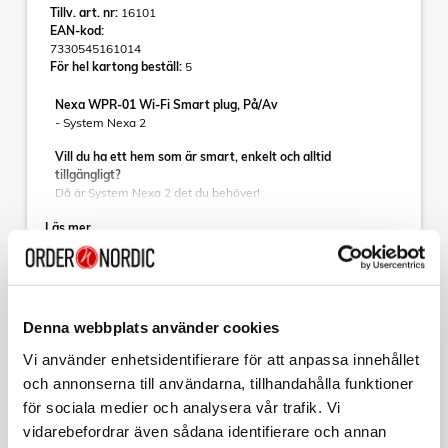
Tillv. art. nr:
16101
EAN-kod:
7330545161014
För hel kartong beställ:
5
Nexa WPR-01 Wi-Fi Smart plug, På/Av
- System Nexa 2
Vill du ha ett hem som är smart, enkelt och alltid
tillgängligt?
Då är System Nexa 2 det du behöver!
Läs mer
• Anslut direkt i eluttaget för att styra belysning och annan
elektrisk utrustning
• Enkel installation och enkelt att använda
• Appstyrning, även på distans (Wi-Fi)
Varumärke
Sortera
• Fungerar med fjärrkontroller och sensorer från System
Denna webbplats använder cookies
Nexa (433 MHz)
Tillbehör
• Schemaläggning, timers och solupp-/nedgångsstyrning
Vi använder enhetsidentifierare för att anpassa innehållet
• Röststyrning (Google Assistant)
och annonserna till användarna, tillhandahålla funktioner
• Semesterläge, tänder och släcker slumpmässigt
NEXA
MEST-1701 Magnetkontakt
för sociala medier och analysera vår trafik. Vi
• På/av-knapp på pluggen
• Delad användning, låt flera styra hemmet
vidarebefordrar även sådana identifierare och annan
Art nr:
• Tvåvägskommunikation ger alltid aktuell status i appen