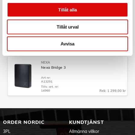
apparater och scheman direkt från mobilen, oavsett var du
Tillv. art. nr:
14664
Rek: 249,00 kr
är.
Tillåt alla
- Fjärrkontroll
NEXA
Använd våra System Nexa fjärrkontroller om du vill hålla det
WT-2 Väggsändare 2-kanal Trend
Tillåt urval
enkelt och bara trycka på en knapp. Smidigt!
Art nr:
- Röststyrning
14720
Prata med ditt hem via Google Assistant. Använd din röst för
Avvisa
Tillv. art. nr:
14720
Rek: 269,00 kr
att styra allt från ljus till elektronik. Perfekt när du vill ha
händerna fria.
NEXA
- Sensorer
Nexa Bridge 3
Automatisera ditt hem med rörelser. Tänd lamporna när du
kliver in i rummet och släck dem när du lämnar med System
Art nr:
Nexas rörelsevakt.
A13291
Tillv. art. nr:
- Schema & timers
14960
Rek: 1 299,00 kr
Använd schema för att automatiskt styra på en bestämd tid
eller efter solens upp- och nedgång. Timers används för att
räkna ner tiden tills en mottagare automatiskt stängs av eller
sätts på.
ORDER NORDIC
KUNDTJÄNST
- Semesterläge
Tänder och släcker slumpmässigt för att simulera närvaro
3PL
Allmänna villkor
även när du är bortrest.