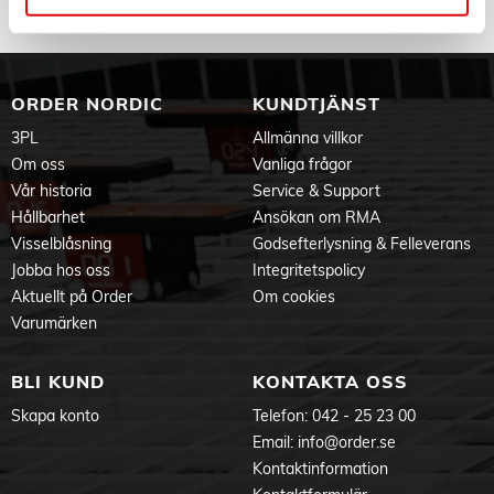
ORDER NORDIC
KUNDTJÄNST
3PL
Allmänna villkor
Om oss
Vanliga frågor
Vår historia
Service & Support
Hållbarhet
Ansökan om RMA
Visselblåsning
Godsefterlysning & Felleverans
Jobba hos oss
Integritetspolicy
Aktuellt på Order
Om cookies
Varumärken
BLI KUND
KONTAKTA OSS
Skapa konto
Telefon:
042 - 25 23 00
Email:
info@order.se
Kontaktinformation