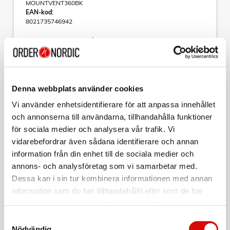
MOUNTVENT360BK
EAN-kod:
8021735746942
Mount Vent 360 - Bilhållare
Kör säkert!
MountVent360 är en universell smartphone-bilhållare med
fäste för fläktgallret.
Denna webbplats använder cookies
- Autolåsfunktionen håller telefonen på plats tack vare
Läs mer
Vi använder enhetsidentifierare för att anpassa innehållet
trycket från hållaren
- Gummibeklädda monteringsarmar ger bästa stabilitet
och annonserna till användarna, tillhandahålla funktioner
under resan
för sociala medier och analysera vår trafik. Vi
- 360°-snurrfästet gör att man kan ändra vinkeln på telefonen
vidarebefordrar även sådana identifierare och annan
till önskat läge
Sortera
- Kompatibel med alla smartphones upp till 6,5 ''
information från din enhet till de sociala medier och
annons- och analysföretag som vi samarbetar med.
Kollektion
Dessa kan i sin tur kombinera informationen med annan
CELLY
information som du har tillhandahållit eller som de har
Mobilhållare Auto-release
samlat in när du har använt deras tjänster.
Art nr:
Samtyckesval
MOUNTVENTPLUS
Tillv. art. nr:
Nödvändig