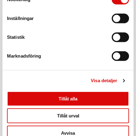
MOUNTVENTPLUSBK
Rek: 199,00 kr
CELLY
Inställningar
Mobilhållare med sugpropp
Art nr:
Statistik
MOUNTEXTBK
Tillv. art. nr:
MOUNTEXTBK
Rek: 199,00 kr
Marknadsföring
CELLY
Universal bilhållare Airvent
Art nr:
Visa detaljer
MOUNTVENTBK
Tillv. art. nr:
MOUNTVENTBK
Rek: 129,00 kr
Tillåt alla
CELLY
Mobilhållare Airvent One Touch
Tillåt urval
Art nr:
MOUNTVENT360
Tillv. art. nr:
Avvisa
MOUNTVENT360BK
Rek: 149,00 kr