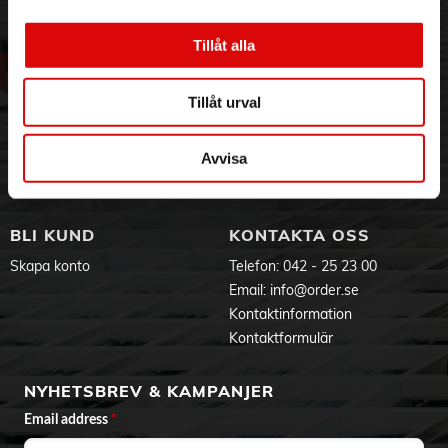
det är i arbetet eller i andra sammanhang. Med tanke på
3PL
Allmänna villkor
måtten är det dessutom möjligt att använda den som
Om oss
Vanliga frågor
handbagage när du reser med flyg.
Tillåt alla
Vår historia
Service & Support
Mått:
Hållbarhet
Ansökan om RMA
Bredd: 45 cm
Tillåt urval
Visselblåsning
Godsefterlysning & Felleverans
Höjd: 35 cm
Djup: 10 cm
Jobba hos oss
Integritetspolicy
Huvudfackets bredd: 28 cm
Aktuellt på Order
Om cookies
Avvisa
Huvudfackets höjd: 30 cm
Varumärken
Huvudfackets djup: 6 cm
Färg:
BLI KUND
KONTAKTA OSS
Grå
Skapa konto
Telefon:
042 - 25 23 00
Email:
info@order.se
Kontaktinformation
Kontaktformulär
NYHETSBREV & KAMPANJER
Email address
*