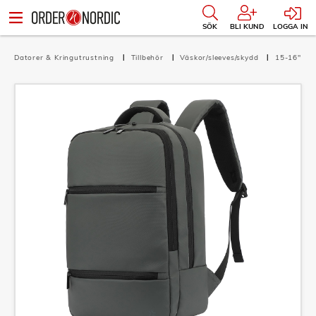
SÖK
BLI KUND
LOGGA IN
Datorer & Kringutrustning
Tillbehör
Väskor/sleeves/skydd
15-16"