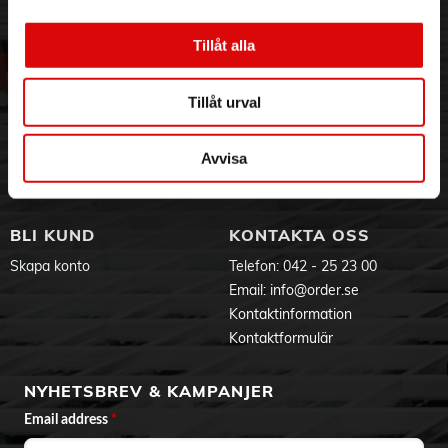
det är i arbetet eller i andra sammanhang. Med tanke på
3PL
Allmänna villkor
måtten är det dessutom möjligt att använda den som
Om oss
Vanliga frågor
handbagage när du reser med flyg.
Tillåt alla
Vår historia
Service & Support
Mått:
Hållbarhet
Ansökan om RMA
Bredd: 45 cm
Tillåt urval
Visselblåsning
Godsefterlysning & Felleverans
Höjd: 35 cm
Djup: 10 cm
Jobba hos oss
Integritetspolicy
Huvudfackets bredd: 28 cm
Aktuellt på Order
Om cookies
Avvisa
Huvudfackets höjd: 30 cm
Varumärken
Huvudfackets djup: 6 cm
Färg:
BLI KUND
KONTAKTA OSS
Svar
Skapa konto
Telefon:
042 - 25 23 00
Email:
info@order.se
Kontaktinformation
Kontaktformulär
NYHETSBREV & KAMPANJER
Email address
*