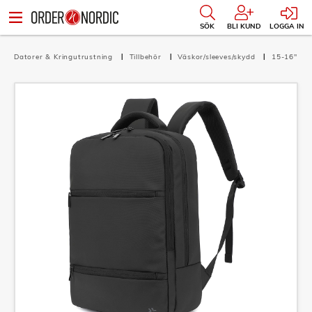
SÖK
BLI KUND
LOGGA IN
Datorer & Kringutrustning
Tillbehör
Väskor/sleeves/skydd
15-16"