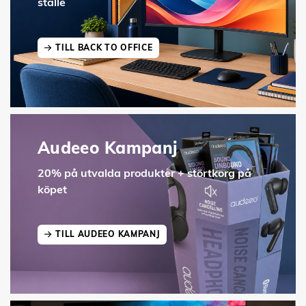
ställe
TILL BACK TO OFFICE
Audeeo Kampanj
20% på utvalda produkter + störtkorg på
köpet
TILL AUDEEO KAMPANJ