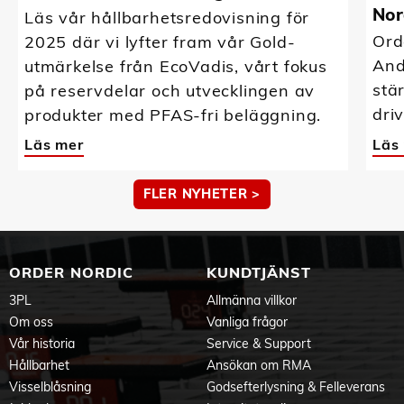
Nor
Läs vår hållbarhetsredovisning för
Ord
2025 där vi lyfter fram vår Gold-
And
utmärkelse från EcoVadis, vårt fokus
stä
på reservdelar och utvecklingen av
driv
produkter med PFAS-fri beläggning.
Läs mer
Läs
FLER NYHETER >
ORDER NORDIC
KUNDTJÄNST
3PL
Allmänna villkor
Om oss
Vanliga frågor
Vår historia
Service & Support
Hållbarhet
Ansökan om RMA
Visselblåsning
Godsefterlysning & Felleverans