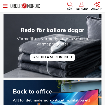
SÖK
BLI KUND
LOGGA IN
Redo för kallare dagar
Värmefiltar, värmedynor och smarta
värmeprodukter
SE HELA SORTIMENTET
Back to office
Allt för det moderna kontoret, samlat på ett