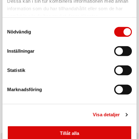
Dessa kan i sin tur kombinera informationen med annan
information som du har tillhandahållit eller som de har
samlat in när du har använt deras tjänster.
Samtyckesval
Nödvändig
Inställningar
Tillbaka till vardagen
Ladda upp inför hösten med ett handplockat sortiment av
Statistik
produkter utvalda för säsongens efterfrågan och
affärsmöjligheter.
Marknadsföring
Visa detaljer
Tillåt alla