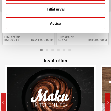
Tillåt urval
HOOVER
NEXA
Textil & Fönster-rengöring HS5
Brandsläckare Linné 2kg 13A
Tvätt/Tork
Avvisa
Art nr:
Art nr:
A15451
A10729
Tillv. art. nr:
Tillv. art. nr:
HS500 011
Rek: 1 999,00 kr
13473
Rek: 399,00 kr
Tillv. art. nr:
Tillv. art. nr:
HS500 011
13473
Inspiratio
n