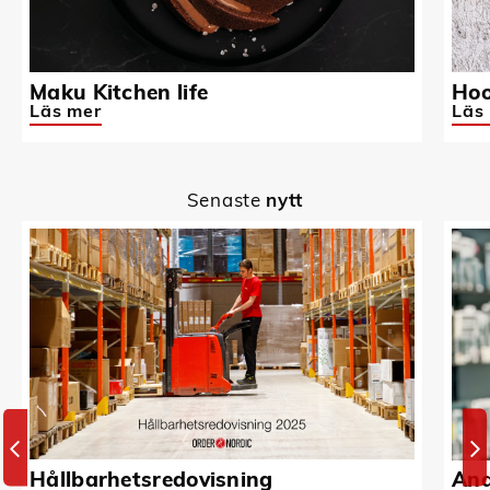
Maku Kitchen life
Hoo
Läs mer
Läs
Senaste
nytt
Hållbarhetsredovisning
And