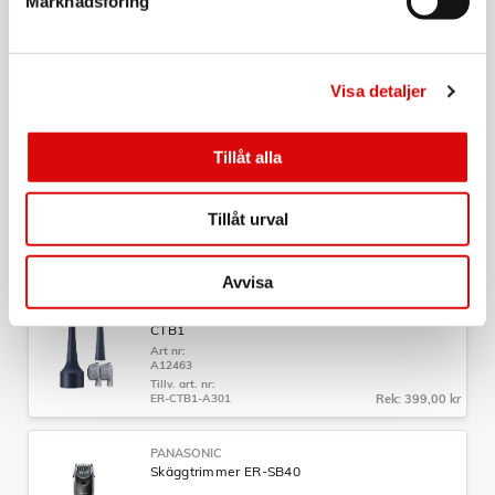
Marknadsföring
Art nr:
A13806
Tillv. art. nr:
ER-CHC1-A301
Rek: 499,00 kr
Visa detaljer
NYHET
PANASONIC
Trimmer Hår/Skägg/Kropp GB80
Tillåt alla
Art nr:
A16546
Tillåt urval
Tillv. art. nr:
ER-GB80-H503
Rek: 999,00 kr
Avvisa
PANASONIC
Sonisk borsthuvud Multishape tillbehör - ER-
CTB1
Art nr:
A12463
Tillv. art. nr:
ER-CTB1-A301
Rek: 399,00 kr
PANASONIC
Skäggtrimmer ER-SB40