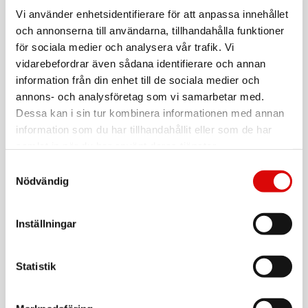
PANASONIC
Bakmaskin SD-YR2550SXE Gluten fritt XL Degar
Vi använder enhetsidentifierare för att anpassa innehållet
Sylt mm.
och annonserna till användarna, tillhandahålla funktioner
Art nr:
A14340
för sociala medier och analysera vår trafik. Vi
Tillv. art. nr:
vidarebefordrar även sådana identifierare och annan
SD-YR2550SXE
Rek: 2 995,00 kr
information från din enhet till de sociala medier och
annons- och analysföretag som vi samarbetar med.
PANASONIC
7-i-1 Multitrimset ER-GY10CM50
Dessa kan i sin tur kombinera informationen med annan
information som du har tillhandahållit eller som de har
Art nr:
ER-GY10CM504
samlat in när du har använt deras tjänster.
Tillv. art. nr:
ER-GY10CM504
Rek: 699,00 kr
Samtyckesval
Nödvändig
PANASONIC
Trimmer Näsa/öron Multishape huvudtillbehör -
ER-CNT1
Inställningar
Art nr:
A12462
Tillv. art. nr:
ER-CNT1-A301
Rek: 199,00 kr
Statistik
PANASONIC
Trimmer Multishape acc Pro ER-CHC1