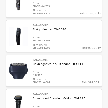
Art nr:
ER-SB40-K803
Tillv. art. nr:
ER-SB40-K803
Rek: 1 799,00 kr
PANASONIC
Skäggtrimmer ER-GB86
Art nr:
ER-GB86-K503
Tillv. art. nr:
ER-GB86-K503
Rek: 999,00 kr
PANASONIC
Rakningshuvud Multishape ER-CSF1
Art nr:
A12457
Tillv. art. nr:
ER-CSF1-A301
Rek: 399,00 kr
PANASONIC
Rakapparat Premium 6-blad ES-LS9A
Art nr: