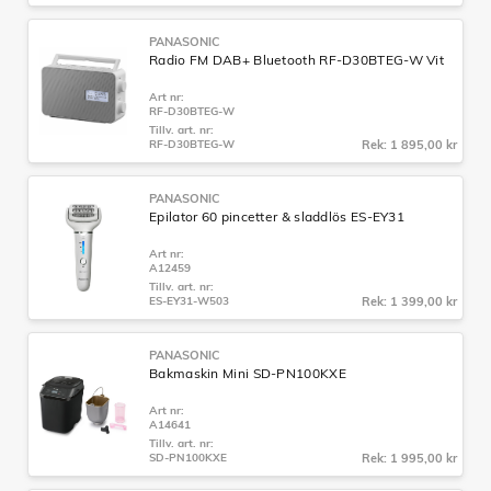
PANASONIC
Radio FM DAB+ Bluetooth RF-D30BTEG-W Vit
Art nr:
RF-D30BTEG-W
Tillv. art. nr:
RF-D30BTEG-W
Rek: 1 895,00 kr
PANASONIC
Epilator 60 pincetter & sladdlös ES-EY31
Art nr:
A12459
Tillv. art. nr:
ES-EY31-W503
Rek: 1 399,00 kr
PANASONIC
Bakmaskin Mini SD-PN100KXE
Art nr:
A14641
Tillv. art. nr:
SD-PN100KXE
Rek: 1 995,00 kr