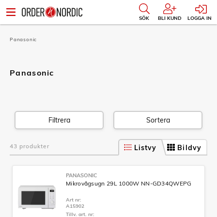
SÖK
BLI KUND
LOGGA IN
Panasonic
Panasonic
Filtrera
Sortera
43 produkter
Listvy
Bildvy
PANASONIC
Mikrovågsugn 29L 1000W NN-GD34QWEPG
Art nr:
A15902
Tillv. art. nr: