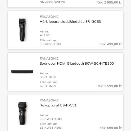
NN-GD34QWEPG
Rek: 2 995,00 kr
PANASONIC
Hårklippare sladd/sladdlös ER-GC53
Art nr:
A12461
Tillv. art. nr:
ER-GC53-K503
Rek: 499,00 kr
PANASONIC
Soundbar HDMI Bluetooth 80W SC-HTB200
Art nr:
SC-HTB200
Tillv. art. nr:
SC-HTB200
Rek: 1 599,00 kr
PANASONIC
Rakapparat ES-RW31
Art nr:
ES-RW31-K503
Tillv. art. nr:
ES-RW31-K503
Rek: 599,00 kr