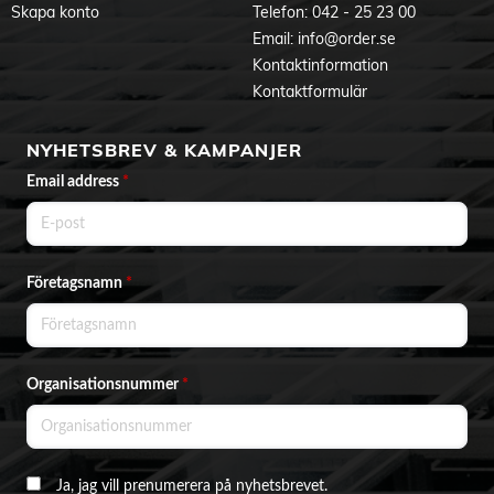
Skapa konto
Telefon:
042 - 25 23 00
Email:
info@order.se
Kontaktinformation
Kontaktformulär
NYHETSBREV & KAMPANJER
Email address
*
Företagsnamn
*
Organisationsnummer
*
Ja, jag vill prenumerera på nyhetsbrevet.