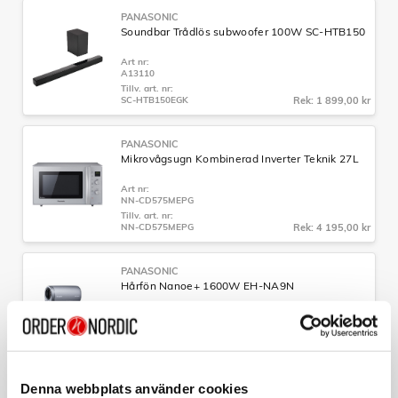
PANASONIC
Soundbar Trådlös subwoofer 100W SC-HTB150
Art nr:
A13110
Tillv. art. nr:
SC-HTB150EGK
Rek: 1 899,00 kr
PANASONIC
Mikrovågsugn Kombinerad Inverter Teknik 27L
Art nr:
NN-CD575MEPG
Tillv. art. nr:
NN-CD575MEPG
Rek: 4 195,00 kr
PANASONIC
Hårfön Nanoe+ 1600W EH-NA9N
Art nr:
A15866
Tillv. art. nr:
EH-NA9N-H825
Rek: 2 499,00 kr
Denna webbplats använder cookies