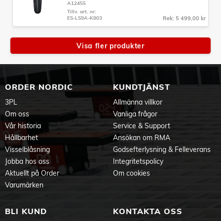
A12455
Tillv. art. nr:
ES-LS9A-K803
Rek: 5 499,00 kr
Visa fler produkter
ORDER NORDIC
KUNDTJÄNST
3PL
Allmänna villkor
Om oss
Vanliga frågor
Vår historia
Service & Support
Hållbarhet
Ansökan om RMA
Visselblåsning
Godsefterlysning & Felleverans
Jobba hos oss
Integritetspolicy
Aktuellt på Order
Om cookies
Varumärken
BLI KUND
KONTAKTA OSS