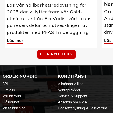
Nor
Läs vår hållbarhetsredovisning för
Ord
2025 där vi lyfter fram vår Gold-
And
utmärkelse från EcoVadis, vårt fokus
stä
på reservdelar och utvecklingen av
driv
produkter med PFAS-fri beläggning.
Läs mer
Läs
FLER NYHETER >
ORDER NORDIC
KUNDTJÄNST
3PL
Allmänna villkor
Om oss
Vanliga frågor
Vår historia
Service & Support
Hållbarhet
Ansökan om RMA
Visselblåsning
Godsefterlysning & Felleverans