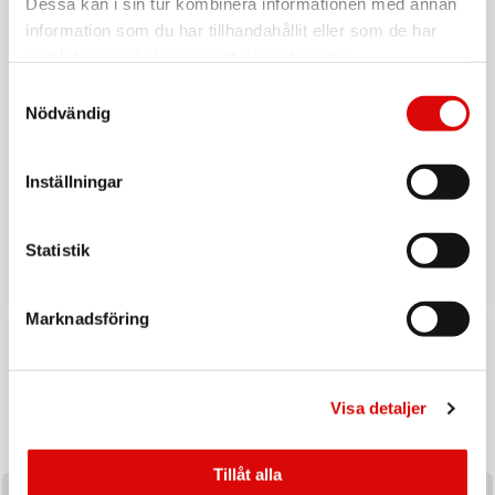
Dessa kan i sin tur kombinera informationen med annan
information som du har tillhandahållit eller som de har
samlat in när du har använt deras tjänster.
Samtyckesval
Nödvändig
Inställningar
Tillbaka till vardagen
Ladda upp inför hösten med ett handplockat sortiment av
Statistik
produkter utvalda för säsongens efterfrågan och
affärsmöjligheter.
Marknadsföring
KAMPANJ
Visa detaljer
Tillåt alla