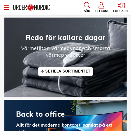
SÖK
BLI KUND
LOGGA IN
Redo för kallare dagar
Värmefiltar, värmedynor och smarta
värmeprodukter
SE HELA SORTIMENTET
Back to office
Allt för det moderna kontoret, samlat på ett