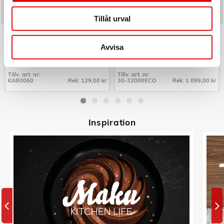
Tillåt urval
LOGILINK
C3
Cable box - Kabelgömma Small
Perkolator Design Borstat
Svart
Rostfritt stål 10kp
Avvisa
Art nr:
Art nr:
KAB0060
30-32000ECO
Tillv. art. nr:
Tillv. art. nr:
KAB0060
Rek: 129,00 kr
30-32000ECO
Rek: 1 099,00 kr
Tillv. art. nr:
Tillv. art. nr:
KAB0060
30-32000ECO
Inspiratio
n