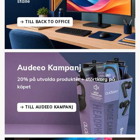
ställe
TILL BACK TO OFFICE
Audeeo Kampanj
20% på utvalda produkter + störtkorg på
köpet
TILL AUDEEO KAMPANJ