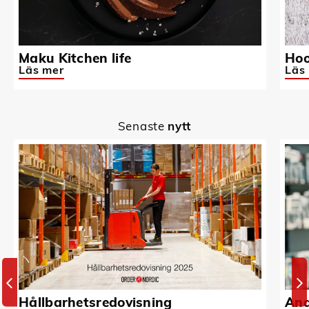
Maku Kitchen life
Hoo
Läs mer
Läs
Senaste
nytt
Hållbarhetsredovisning
And