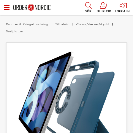
SÖK
BLI KUND
LOGGA IN
Datorer & Kringutrustning
Tillbehör
Väskor/sleeves/skydd
Surfplattor