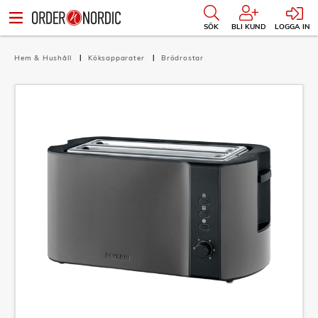
SÖK
BLI KUND
LOGGA IN
Hem & Hushåll
Köksapparater
Brödrostar