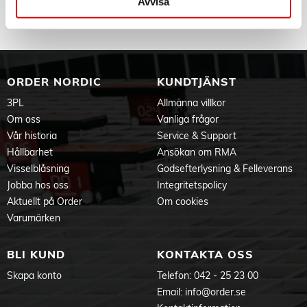
Avvisa
Tillv. art. nr:
AT9341
Rek: 799,00 kr
ORDER NORDIC
KUNDTJÄNST
3PL
Allmänna villkor
Om oss
Vanliga frågor
Vår historia
Service & Support
Hållbarhet
Ansökan om RMA
Visselblåsning
Godsefterlysning & Felleverans
Jobba hos oss
Integritetspolicy
Aktuellt på Order
Om cookies
Varumärken
BLI KUND
KONTAKTA OSS
Skapa konto
Telefon:
042 - 25 23 00
Email:
info@order.se