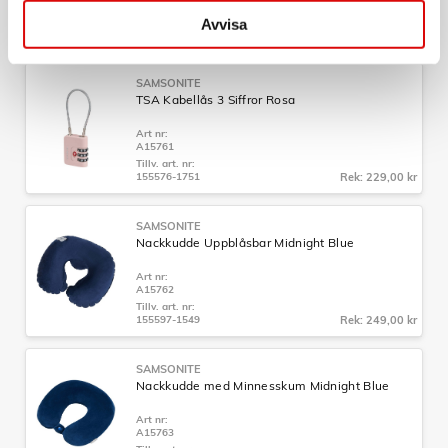
A15748
Tillv. art. nr:
Avvisa
157361-2957
Rek: 299,00 kr
SAMSONITE
TSA Kabellås 3 Siffror Rosa
Art nr:
A15761
Tillv. art. nr:
155576-1751
Rek: 229,00 kr
SAMSONITE
Nackkudde Uppblåsbar Midnight Blue
Art nr:
A15762
Tillv. art. nr:
155597-1549
Rek: 249,00 kr
SAMSONITE
Nackkudde med Minnesskum Midnight Blue
Art nr:
A15763