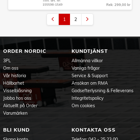
Tillv. art. nr:
155598-1549
Rek: 299,00 kr
1
2
ORDER NORDIC
KUNDTJÄNST
3PL
Allmänna villkor
Om oss
Vanliga frågor
Vår historia
Service & Support
Hållbarhet
Ansökan om RMA
Visselblåsning
Godsefterlysning & Felleverans
Jobba hos oss
Integritetspolicy
Aktuellt på Order
Om cookies
Varumärken
BLI KUND
KONTAKTA OSS
Skapa konto
Telefon:
042 - 25 23 00