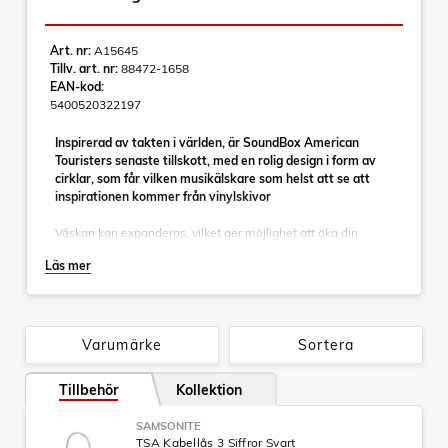
Art. nr:
A15645
Tillv. art. nr:
88472-1658
EAN-kod:
5400520322197
Inspirerad av takten i världen, är SoundBox American
Touristers senaste tillskott, med en rolig design i form av
cirklar, som får vilken musikälskare som helst att se att
inspirationen kommer från vinylskivor
Väskan kan expanderas, vilket ger möjlighet att öka din
packning för att lagra de mest exotiska souvenirerna från
Läs mer
hela världen. Linjen erbjuder en mängd olika funktioner för
att göra din resa mer bekväm.
Tvärband i både övre och undre facket, TSA-lås på alla
storlekar och dubbla hjul för smidigt rullande.
Varumärke
Sortera
Specifikationer:
Tillbehör
Kollektion
- Mått: 55 x 40 x 20 cm
- Expanderad dimension: 55.0 x 40.0 x 23.0 cm
SAMSONITE
- Volym: 35.5/41 L
TSA Kabellås 3 Siffror Svart
- Vikt: 2.60 kg