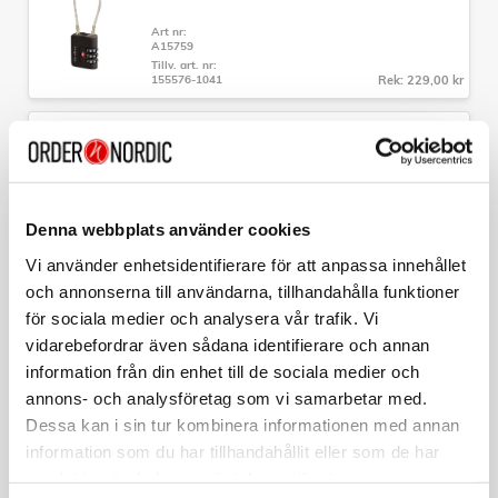
- Material: 100% Polypropylen
Art nr:
- Garanti: Begränsad 3 års global garanti
A15759
- Hjul: 4 stycken dubbla hjul
Tillv. art. nr:
- Lås: Fast tresiffrigt TSA-kombinationslås
155576-1041
Rek: 229,00 kr
- Kabinbagage uppfyller IATA:s rekommendationer och kan
tas med ombord på ett flygplan. Vi rekommenderar att kolla
SAMSONITE
med ditt flygbolag för den senaste
Hopvikbar Ryggsäck M TA Revolution Svart
informationen om tillåtet handbagage.
Art nr:
A15744
Tillv. art. nr:
Denna webbplats använder cookies
157182-1041
Rek: 429,00 kr
Vi använder enhetsidentifierare för att anpassa innehållet
och annonserna till användarna, tillhandahålla funktioner
SAMSONITE
Necessär Hängbar Rosa
för sociala medier och analysera vår trafik. Vi
vidarebefordrar även sådana identifierare och annan
Art nr:
A15766
information från din enhet till de sociala medier och
Tillv. art. nr:
annons- och analysföretag som vi samarbetar med.
142789-1751
Rek: 649,00 kr
Dessa kan i sin tur kombinera informationen med annan
information som du har tillhandahållit eller som de har
SKROSS
Reseadapter Indien/Israel/Danmark till Europa
samlat in när du har använt deras tjänster.
Jordad