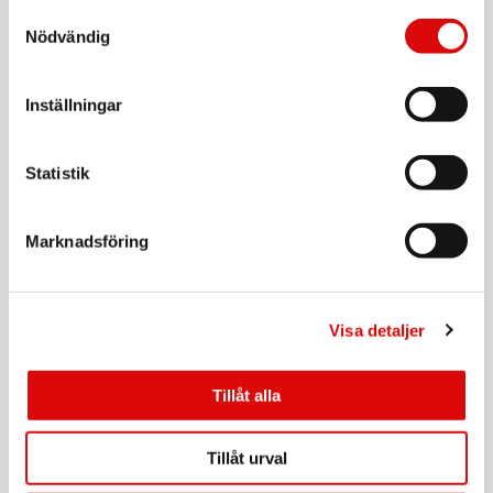
Art nr:
Samtyckesval
1.500217-E
Nödvändig
Tillv. art. nr:
1.500217-E
Rek: 129,00 kr
Inställningar
SKROSS
Reseadapter Europa till Danmark Jordad
Art nr:
Statistik
1.500232-E
Tillv. art. nr:
1.500232-E
Rek: 129,00 kr
Marknadsföring
SAMSONITE
Midjeväska RFID-Skyddad TA Revolution Eclipse
Grey
Art nr:
Visa detaljer
A15746
Tillv. art. nr:
155575-2957
Rek: 299,00 kr
Tillåt alla
SAMSONITE
Axel/Nacke-Väska RFID TA Revolution Eclipse
Tillåt urval
Grey
Art nr: