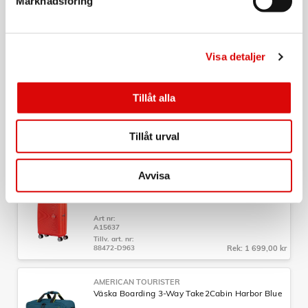
Marknadsföring
Art nr:
A15632
Tillv. art. nr:
88472-T505
Rek: 1 699,00 kr
Visa detaljer
AMERICAN TOURISTER
Kabinväska Soundbox 55 Pastel Pink
Tillåt alla
Art nr:
A15642
Tillåt urval
Tillv. art. nr:
88472-8959
Rek: 1 699,00 kr
Avvisa
AMERICAN TOURISTER
Kabinväska Soundbox 55 Neon Orange
Art nr:
A15637
Tillv. art. nr:
88472-D963
Rek: 1 699,00 kr
AMERICAN TOURISTER
Väska Boarding 3-Way Take2Cabin Harbor Blue