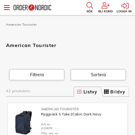
SÖK
BLI KUND
LOGGA IN
American Tourister
American Tourister
Filtrera
Sortera
42 produkter
Listvy
Bildvy
AMERICAN TOURISTER
Ryggsäck S Take2Cabin Dark Navy
Art nr:
A15676
Tillv. art. nr: