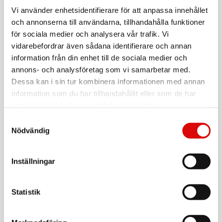
AMERICAN TOURISTER
Resväska Soundbox 67 Exp. Medium Midnight
Vi använder enhetsidentifierare för att anpassa innehållet
Navy
och annonserna till användarna, tillhandahålla funktioner
Art nr:
88473-1552
för sociala medier och analysera vår trafik. Vi
Tillv. art. nr:
vidarebefordrar även sådana identifierare och annan
88473-1552
Rek: 1 999,00 kr
information från din enhet till de sociala medier och
annons- och analysföretag som vi samarbetar med.
AMERICAN TOURISTER
Kabinväska Soundbox Exp. 55 Svart
Dessa kan i sin tur kombinera informationen med annan
information som du har tillhandahållit eller som de har
Art nr:
32G09001
samlat in när du har använt deras tjänster.
Tillv. art. nr:
32G09001
Rek: 1 699,00 kr
Samtyckesval
Nödvändig
AMERICAN TOURISTER
Kabinväska Soundbox Exp. 55 Midnight Navy
Inställningar
Art nr:
88472-1552
Tillv. art. nr:
88472-1552
Rek: 1 699,00 kr
Statistik
AMERICAN TOURISTER
Kabinväska Soundbox 55 Wild Cherry