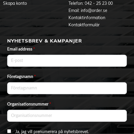
Skapa konto
Telefon:
042 - 25 23 00
Email:
info@order.se
Kontaktinformation
Kontaktformulär
NYHETSBREV & KAMPANJER
Email address
*
Företagsnamn
*
Organisationsnummer
*
Ja, jag vill prenumerera på nyhetsbrevet.