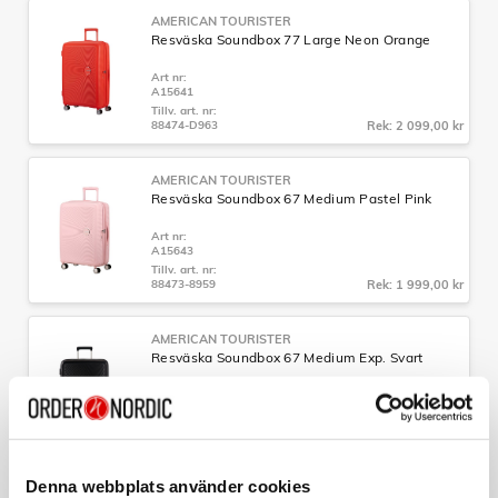
AMERICAN TOURISTER
Resväska Soundbox 77 Large Neon Orange
Art nr:
A15641
Tillv. art. nr:
88474-D963
Rek: 2 099,00 kr
AMERICAN TOURISTER
Resväska Soundbox 67 Medium Pastel Pink
Art nr:
A15643
Tillv. art. nr:
88473-8959
Rek: 1 999,00 kr
AMERICAN TOURISTER
Resväska Soundbox 67 Medium Exp. Svart
Art nr:
32G09002
Tillv. art. nr:
32G09002
Rek: 1 999,00 kr
Denna webbplats använder cookies