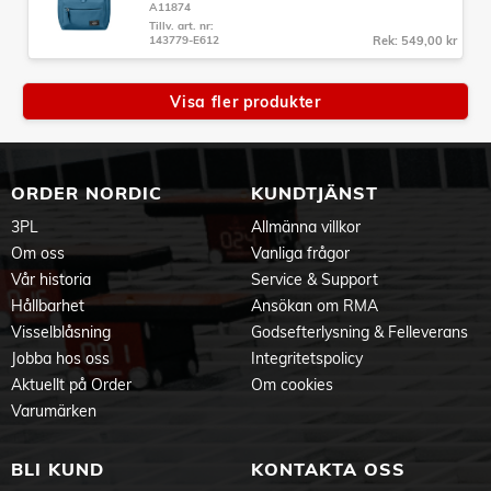
A11874
Tillv. art. nr:
143779-E612
Rek: 549,00 kr
Visa fler produkter
ORDER NORDIC
KUNDTJÄNST
3PL
Allmänna villkor
Om oss
Vanliga frågor
Vår historia
Service & Support
Hållbarhet
Ansökan om RMA
Visselblåsning
Godsefterlysning & Felleverans
Jobba hos oss
Integritetspolicy
Aktuellt på Order
Om cookies
Varumärken
BLI KUND
KONTAKTA OSS