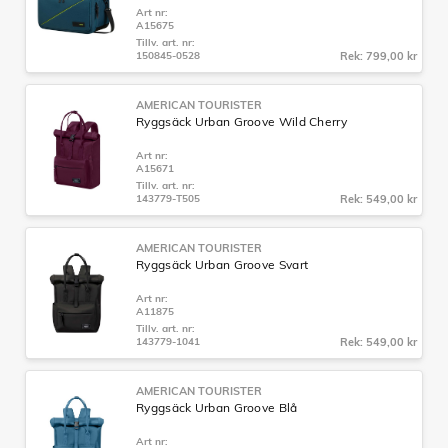
Art nr:
A15675
Tillv. art. nr:
150845-0528
Rek: 799,00 kr
AMERICAN TOURISTER
Ryggsäck Urban Groove Wild Cherry
Art nr:
A15671
Tillv. art. nr:
143779-T505
Rek: 549,00 kr
AMERICAN TOURISTER
Ryggsäck Urban Groove Svart
Art nr:
A11875
Tillv. art. nr:
143779-1041
Rek: 549,00 kr
AMERICAN TOURISTER
Ryggsäck Urban Groove Blå
Art nr: