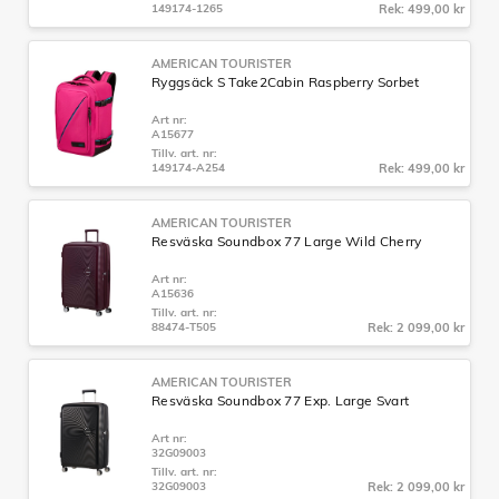
149174-1265
Rek: 499,00 kr
AMERICAN TOURISTER
Ryggsäck S Take2Cabin Raspberry Sorbet
Art nr:
A15677
Tillv. art. nr:
149174-A254
Rek: 499,00 kr
AMERICAN TOURISTER
Resväska Soundbox 77 Large Wild Cherry
Art nr:
A15636
Tillv. art. nr:
88474-T505
Rek: 2 099,00 kr
AMERICAN TOURISTER
Resväska Soundbox 77 Exp. Large Svart
Art nr:
32G09003
Tillv. art. nr:
32G09003
Rek: 2 099,00 kr