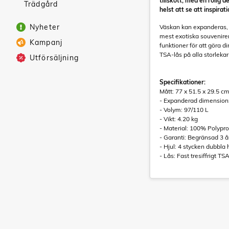
tillskott, med en rolig 
Trädgård
helst att se att inspira
Nyheter
Väskan kan expanderas, vi
mest exotiska souvenirer
Kampanj
funktioner för att göra 
TSA-lås på alla storlekar
Utförsäljning
Specifikationer:
Mått: 77 x 51.5 x 29.5 c
- Expanderad dimension:
- Volym: 97/110 L
- Vikt: 4.20 kg
- Material: 100% Polypr
- Garanti: Begränsad 3 å
- Hjul: 4 stycken dubbla 
- Lås: Fast tresiffrigt T