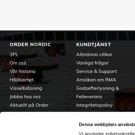
ORDER NORDIC
KUNDTJÄNST
3PL
Allmänna villkor
Om oss
Vanliga frågor
Vår historia
Service & Support
Hållbarhet
Ansökan om RMA
Visselblåsning
Godsefterlysning &
Jobba hos oss
Felleverans
Aktuellt på Order
Integritetspolicy
Varumärken
Om cookies
Denna webbplats använde
Vi använder enhetsidentifie