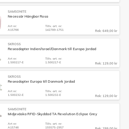
SAMSONITE
Necessär Hängbar Rosa
Art nr:
Tillv. art. nr:
A15766
142789-1751
Rek: 649,00 kr
SKROSS
Reseadapter Indien/Israel/Danmark till Europa Jordad
Art nr:
Tillv. art. nr:
1.500217-E
1.500217-E
Rek: 129,00 kr
SKROSS
Reseadapter Europa till Danmark Jordad
Art nr:
Tillv. art. nr:
1.500232-E
1.500232-E
Rek: 129,00 kr
SAMSONITE
Midjeväska RFID-Skyddad TA Revolution Eclipse Grey
Art nr:
Tillv. art. nr:
A15746
155575-2957
Rek: 299,00 kr