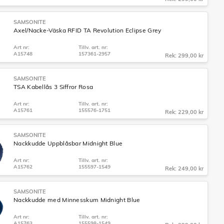
SAMSONITE
Axel/Nacke-Väska RFID TA Revolution Eclipse Grey
Art nr:
Tillv. art. nr:
A15748
157361-2957
Rek: 299,00 kr
SAMSONITE
TSA Kabellås 3 Siffror Rosa
Art nr:
Tillv. art. nr:
A15761
155576-1751
Rek: 229,00 kr
SAMSONITE
Nackkudde Uppblåsbar Midnight Blue
Art nr:
Tillv. art. nr:
A15762
155597-1549
Rek: 249,00 kr
SAMSONITE
Nackkudde med Minnesskum Midnight Blue
Art nr:
Tillv. art. nr:
A15763
155598-1549