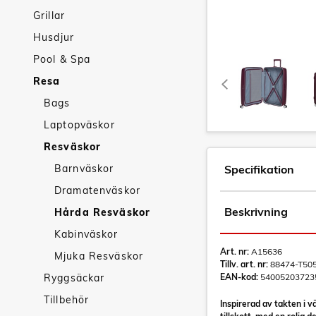
Grillar
Husdjur
Pool & Spa
Resa
Bags
Laptopväskor
Resväskor
Barnväskor
Specifikation
Dramatenväskor
Beskrivning
Hårda Resväskor
Kabinväskor
Art. nr:
A15636
Mjuka Resväskor
Tillv. art. nr:
88474-T50
Ryggsäckar
EAN-kod:
54005203723
Tillbehör
Inspirerad av takten i 