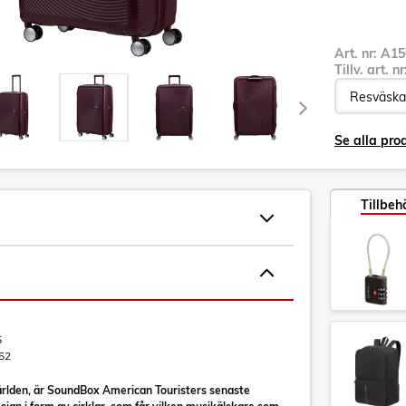
Art. nr:
A15
Tillv. art. n
Se alla pro
Tillbeh
5
52
världen, är SoundBox American Touristers senaste