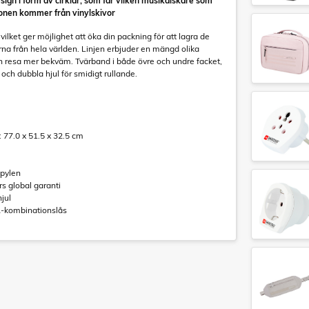
design i form av cirklar, som får vilken musikälskare som
tionen kommer från vinylskivor
lket ger möjlighet att öka din packning för att lagra de
na från hela världen. Linjen erbjuder en mängd olika
din resa mer bekväm. Tvärband i både övre och undre facket,
 och dubbla hjul för smidigt rullande.
m
 77.0 x 51.5 x 32.5 cm
opylen
rs global garanti
hjul
SA-kombinationslås