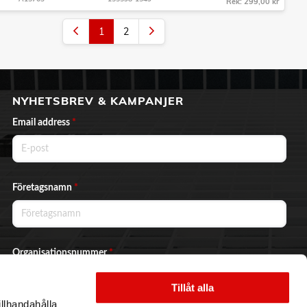
Rek: 299,00 kr
1
2
NYHETSBREV & KAMPANJER
Email address
*
Företagsnamn
*
Organisationsnummer
*
Tillåt alla
illhandahålla