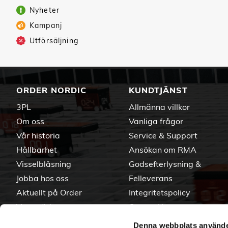
Nyheter
Kampanj
Utförsäljning
ORDER NORDIC
KUNDTJÄNST
3PL
Allmänna villkor
Om oss
Vanliga frågor
Vår historia
Service & Support
Hållbarhet
Ansökan om RMA
Visselblåsning
Godsefterlysning &
Jobba hos oss
Felleverans
Aktuellt på Order
Integritetspolicy
Varumärken
Om cookies
Denna webbplats använde