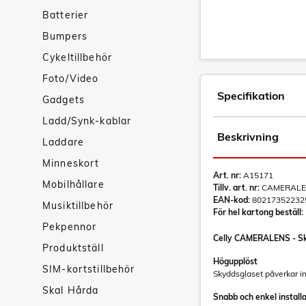
Batterier
Bumpers
Cykeltillbehör
Foto/Video
Specifikation
Gadgets
Ladd/Synk-kablar
Beskrivning
Laddare
Minneskort
Art. nr:
A15171
Mobilhållare
Tillv. art. nr:
CAMERALE
EAN-kod:
80217352232
Musiktillbehör
För hel kartong beställ:
Pekpennor
Celly CAMERALENS - Sky
Produktställ
Högupplöst
SIM-kortstillbehör
Skyddsglaset påverkar in
Skal Hårda
Snabb och enkel install