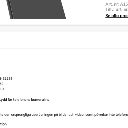
Art. nr:
A15
Tillv. art. n
Se alla pro
NS1153
52
10
dd för telefonens kameralins
te den ursprungliga upplösningen på bilder och video, samt påverkar inte telefone
ation