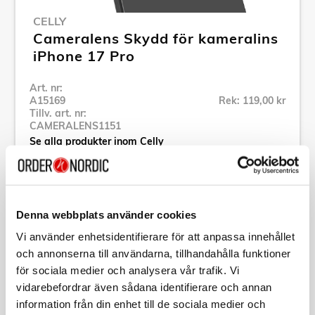
CELLY
Cameralens Skydd för kameralins
iPhone 17 Pro
Art. nr:
A15169
Rek: 119,00 kr
Tillv. art. nr:
CAMERALENS1151
Se alla produkter inom Celly
Specifikation
Denna webbplats använder cookies
Vi använder enhetsidentifierare för att anpassa innehållet
Beskrivning
och annonserna till användarna, tillhandahålla funktioner
för sociala medier och analysera vår trafik. Vi
Art. nr:
A15169
vidarebefordrar även sådana identifierare och annan
Tillv. art. nr:
information från din enhet till de sociala medier och
CAMERALENS1151