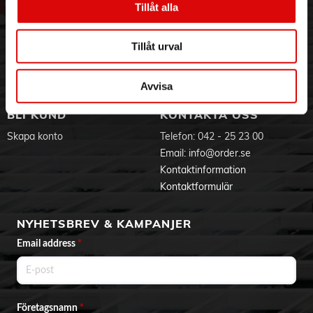
Tillåt alla
Hållbarhet
Ansökan om RMA
Visselblåsning
Godsefterlysning & Felleverans
Jobba hos oss
Integritetspolicy
Tillåt urval
Aktuellt på Order
Om cookies
Varumärken
Avvisa
BLI KUND
KONTAKTA OSS
Skapa konto
Telefon:
042 - 25 23 00
Email:
info@order.se
Kontaktinformation
Kontaktformulär
NYHETSBREV & KAMPANJER
Email address
*
Företagsnamn
*