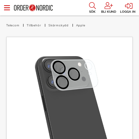
SÖK
BLI KUND
LOGGA IN
Telecom
Tillbehör
Skärmskydd
Apple