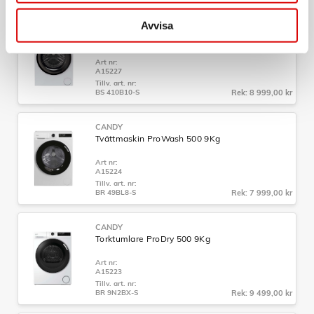
Avvisa
CANDY
Tvättmaskin ProWash 700 10Kg
Art nr:
A15227
Tillv. art. nr:
BS 410B10-S
Rek: 8 999,00 kr
CANDY
Tvättmaskin ProWash 500 9Kg
Art nr:
A15224
Tillv. art. nr:
BR 49BL8-S
Rek: 7 999,00 kr
CANDY
Torktumlare ProDry 500 9Kg
Art nr:
A15223
Tillv. art. nr:
BR 9N2BX-S
Rek: 9 499,00 kr