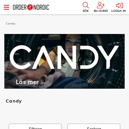
SÖK
BLI KUND
LOGGA IN
Candy
Läs mer →
Candy