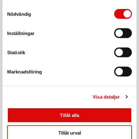
TCA474TM5-S
Rek: 6 999,00 kr
Samtyckesval
Nödvändig
CANDY
Tvättmaskin ProWash 300 Toppmatad 6Kg
Inställningar
Art nr:
A15230
Tillv. art. nr:
TCAS465D3-S
Rek: 6 499,00 kr
Statistik
CANDY
Torktumlare ProDry 700 10Kg
Marknadsföring
Art nr:
A15228
Tillv. art. nr:
BS H10N1B-S
Rek: 9 999,00 kr
Visa detaljer
CANDY
Kyl/Frys Fresco 500 185x60cm Rostfritt
Tillåt alla
Art nr:
A15234
Tillv. art. nr:
Tillåt urval
CNCQ4T618EX
Rek: 8 999,00 kr