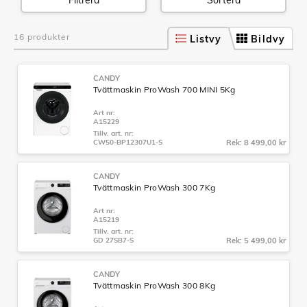
Filtrera
Sortera
16 produkter
Listvy
Bildvy
CANDY
Tvättmaskin ProWash 700 MINI 5Kg
Art nr:
A15229
Tillv. art. nr:
CW50-BP12307U1-S
Rek: 8 499,00 kr
CANDY
Tvättmaskin ProWash 300 7Kg
Art nr:
A15219
Tillv. art. nr:
GD 27SB7-S
Rek: 5 499,00 kr
CANDY
Tvättmaskin ProWash 300 8Kg