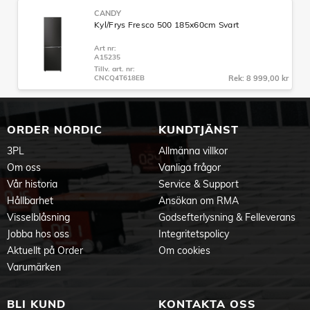
CANDY
Kyl/Frys Fresco 500 185x60cm Svart
Art nr:
A15235
Tillv. art. nr:
CNCQ4T618EB
Rek: 8 999,00 kr
ORDER NORDIC
KUNDTJÄNST
3PL
Allmänna villkor
Om oss
Vanliga frågor
Vår historia
Service & Support
Hållbarhet
Ansökan om RMA
Visselblåsning
Godsefterlysning & Felleverans
Jobba hos oss
Integritetspolicy
Aktuellt på Order
Om cookies
Varumärken
BLI KUND
KONTAKTA OSS