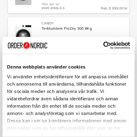
Tillv. art. nr:
BWR 495BL8-S
Rek: 8 999,00 kr
CANDY
Torktumlare ProDry 300 8Kg
Art nr:
A15222
Tillv. art. nr:
GDL 8N2B-S
Rek: 8 499,00 kr
Denna webbplats använder cookies
CANDY
Kyl/Frys Fresco 300 185x60cm Vit
Vi använder enhetsidentifierare för att anpassa innehållet
Art nr:
och annonserna till användarna, tillhandahålla funktioner
A15233
för sociala medier och analysera vår trafik. Vi
Tillv. art. nr:
CNCQ2T618EW
Rek: 7 999,00 kr
vidarebefordrar även sådana identifierare och annan
information från din enhet till de sociala medier och
CANDY
annons- och analysföretag som vi samarbetar med.
Tvättmaskin ProWash 500 Toppmatad 7Kg
Dessa kan i sin tur kombinera informationen med annan
Art nr:
information som du har tillhandahållit eller som de har
A15231
samlat in när du har använt deras tjänster.
Tillv. art. nr: