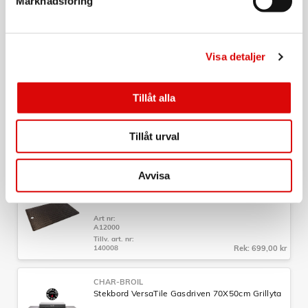
Marknadsföring
Art nr:
A11998
Tillv. art. nr:
140129
Rek: 799,00 kr
Visa detaljer
CHAR-BROIL
Överdrag till Stekbord A14280 140135
Tillåt alla
Art nr:
A14293
Tillåt urval
Tillv. art. nr:
140135
Rek: 599,00 kr
Avvisa
CHAR-BROIL
Stekplatta gjutjärn 43*21cm 140008
Art nr:
A12000
Tillv. art. nr:
140008
Rek: 699,00 kr
CHAR-BROIL
Stekbord VersaTile Gasdriven 70X50cm Grillyta