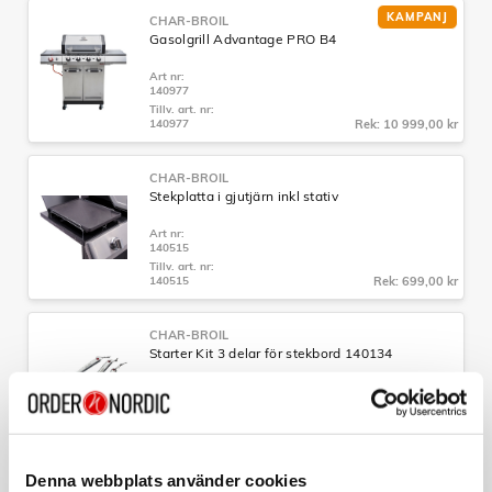
KAMPANJ
CHAR-BROIL
Gasolgrill Advantage PRO B4
Art nr:
140977
Tillv. art. nr:
140977
Rek: 10 999,00 kr
CHAR-BROIL
Stekplatta i gjutjärn inkl stativ
Art nr:
140515
Tillv. art. nr:
140515
Rek: 699,00 kr
CHAR-BROIL
Starter Kit 3 delar för stekbord 140134
Art nr:
A14294
Tillv. art. nr:
140134
Rek: 599,00 kr
Denna webbplats använder cookies