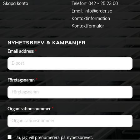
Skapa konto
Telefon:
042 - 25 23 00
Email:
info@order.se
Kontaktinformation
Kontaktformulär
NYHETSBREV & KAMPANJER
Email address
*
Företagsnamn
*
Organisationsnummer
*
Ja, jag vill prenumerera på nyhetsbrevet.