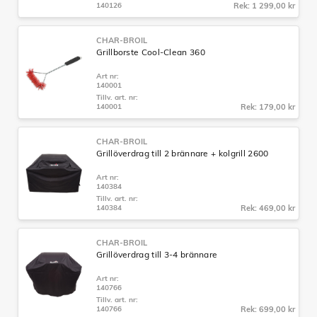
140126
Rek: 1 299,00 kr
CHAR-BROIL
Grillborste Cool-Clean 360
Art nr:
140001
Tillv. art. nr:
140001
Rek: 179,00 kr
CHAR-BROIL
Grillöverdrag till 2 brännare + kolgrill 2600
Art nr:
140384
Tillv. art. nr:
140384
Rek: 469,00 kr
CHAR-BROIL
Grillöverdrag till 3-4 brännare
Art nr:
140766
Tillv. art. nr:
140766
Rek: 699,00 kr