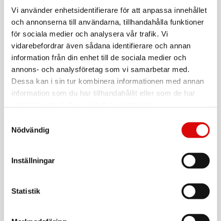
CHAR-BROIL
MADE2MATCH koltråg för Professional
Vi använder enhetsidentifierare för att anpassa innehållet
gasolgrillar L41cmXB44,6cm cm
och annonserna till användarna, tillhandahålla funktioner
Art nr:
A14288
för sociala medier och analysera vår trafik. Vi
Tillv. art. nr:
vidarebefordrar även sådana identifierare och annan
140070
Rek: 999,00 kr
information från din enhet till de sociala medier och
annons- och analysföretag som vi samarbetar med.
CHAR-BROIL
Kolgrill Charcoal Medium 140252
Dessa kan i sin tur kombinera informationen med annan
information som du har tillhandahållit eller som de har
Art nr:
A12005
samlat in när du har använt deras tjänster.
Tillv. art. nr:
140252
Rek: 2 999,00 kr
Samtyckesval
Nödvändig
CHAR-BROIL
High-performance grillvantar
Inställningar
Art nr:
A14298
Tillv. art. nr:
140111
Rek: 399,00 kr
Statistik
CHAR-BROIL
Grillmatta 150*80cm