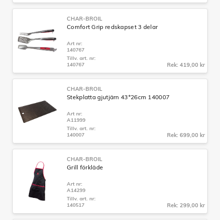
CHAR-BROIL
Comfort Grip redskapset 3 delar
Art nr:
140767
Tillv. art. nr:
140767
Rek: 419,00 kr
CHAR-BROIL
Stekplatta gjutjärn 43*26cm 140007
Art nr:
A11999
Tillv. art. nr:
140007
Rek: 699,00 kr
CHAR-BROIL
Grill förkläde
Art nr:
A14299
Tillv. art. nr:
140517
Rek: 299,00 kr