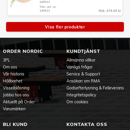
140513
Tillv. art. nr:
140513
Rek: 479,00 kr
Visa fler produkter
ORDER NORDIC
KUNDTJÄNST
3PL
Allmänna villkor
Om oss
Vanliga frågor
Vår historia
Service & Support
Hållbarhet
Ansökan om RMA
Visselblåsning
Godsefterlysning & Felleverans
Jobba hos oss
Integritetspolicy
Aktuellt på Order
Om cookies
Varumärken
BLI KUND
KONTAKTA OSS