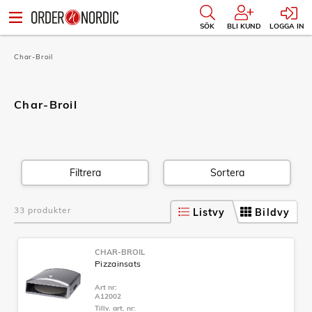
SÖK
BLI KUND
LOGGA IN
Char-Broil
Char-Broil
Filtrera
Sortera
33 produkter
Listvy
Bildvy
CHAR-BROIL
Pizzainsats
Art nr:
A12002
Tillv. art. nr: