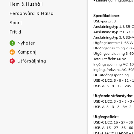
• Mindre gaminglaptops
Hem & Hushåll
Personvård & Hälsa
Specifikationer:
USB-portar: 3
Sport
Anslutningstyp 1: USB-C
Fritid
Anslutningstyp 2: USB-C
Anslutningstyp 3: USB-
Nyheter
Utgångskontakt 1: 65 W
Utgångsanslutning 2: 6
Kampanj
Utgångsanslutning 3: 6
Total uteffekt: 60 W
Utförsäljning
Ingångsspänning AC: 10
Ingångsfrekvens AC: 50
DC-utgångsspänning:
USB-C1/C2: 5 - 9 - 12 - 
USB-A: 5 - 9 - 12 - 20V
Utgående strömstyrka:
USB-C1/C2: 3 - 3 - 3 - 3 
USB-A: 3 - 3 - 3 - 3A, 2
Utgångseffekt:
USB-C1/C2: 15 - 27 - 36 
USB-A: 15 - 27 - 36 - 60
USB-C1+C2: PD45W + 