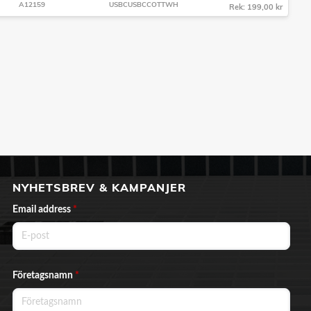
A12159
USBCUSBCCOTTWH
Rek: 199,00 kr
NYHETSBREV & KAMPANJER
Email address
*
Företagsnamn
*