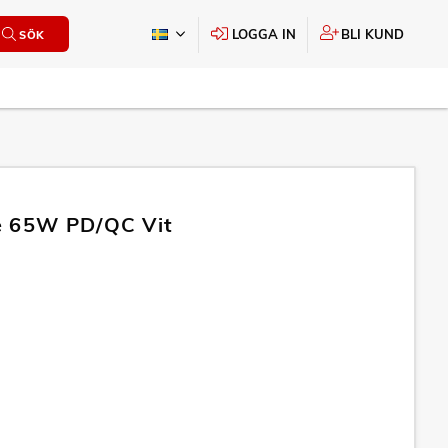
LOGGA IN
BLI KUND
SÖK
e 65W PD/QC Vit