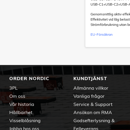
USB-C1+USB-C2+USB-A:
Genomsnittlig aktiv effek
Effektivitet vid låg bela
Strömförbrukning utan b
EU-Försäkran
ORDER NORDIC
KUNDTJÄNST
3PL
Allmänna villkor
Om oss
Vanliga frågor
Vår historia
Service & Support
Hållbarhet
Ansökan om RMA
Visselblåsning
Godsefterlysning &
Jobba hos oss
Felleverans