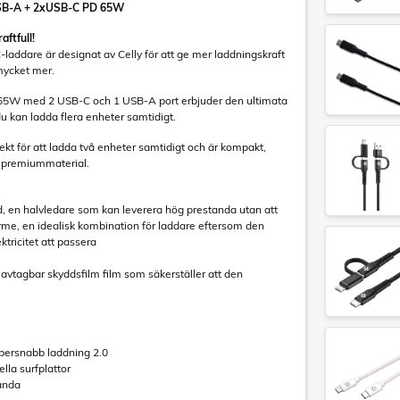
USB-A + 2xUSB-C PD 65W
ftfull!
laddare är designat av Celly för att ge mer laddningskraft
mycket mer.
5W med 2 USB-C och 1 USB-A port erbjuder den ultimata
u kan ladda flera enheter samtidigt.
ekt för att ladda två enheter samtidigt och är kompakt,
v premiummaterial.
id, en halvledare som kan leverera hög prestanda utan att
rme, en idealisk kombination för laddare eftersom den
ktricitet att passera
vtagbar skyddsfilm film som säkerställer att den
persnabb laddning 2.0
ella surfplattor
anda