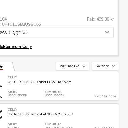
164
Rek: 499,00 kr
r:
UPTC1USB2USBC65
dukter inom Celly
Varumärke
Sortera
ör
CELLY
USB-C till USB-C Kabel 60W 1m Svart
Art nr:
Tillv. art. nr:
USBCUSBCBK
USBCUSBCBK
Rek: 169,00 kr
CELLY
USB-C till USB-C Kabel 100W 2m Svart
Art nr:
Tillv. art. nr:
A11150
USBCUSBC100WBK