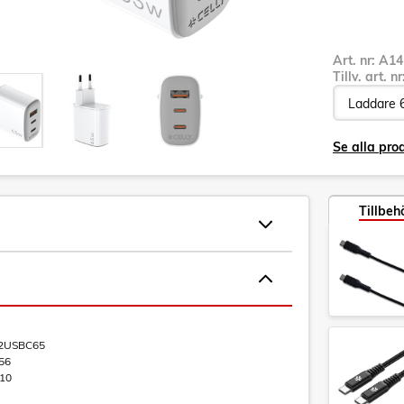
Art. nr:
A14
Tillv. art. n
Se alla pro
Tillbeh
2USBC65
56
10