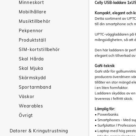
Minneskort
Celly USB-laddare 1x
Mobilhållare
Kompakt, elegant och kra
Detta sortiment av UPTC-
Musiktillbehör
till din smartphone och 
Pekpennor
UPTC-väggladdaren på 6
Produktställ
mångsidigheten, så att d
SIM-kortstillbehör
Den här laddaren är perf
elegant och tillverkad a
Skal Hårda
GaN-teknik
Skal Mjuka
GaN står för galliumnitr
producera överdriven vä
Skärmskydd
tillåter en stor mängd ele
Sportarmband
i en liten formfaktor.
Laddaren skyddas av en a
Väskor
levereras i felfritt skick.
Wearables
Lämplig för:
• Powerbanks
Övrigt
• Smartphones - Med su
• Surfplattor / Profession
Datorer & Kringutrustning
• Laptop med hög prest