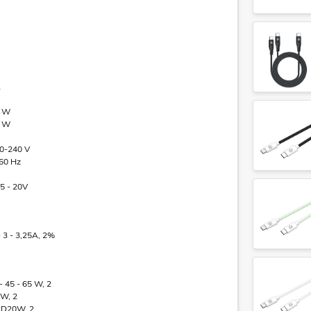
A
5 W
0 W
0-240 V
/60 Hz
15 - 20V
- 3 - 3,25A, 2%
- 45 - 65 W, 2
 W, 2
PD20W, 2