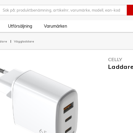
Utförsäljning
Varumärken
ddare
Väggladdare
CELLY
Laddar