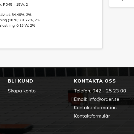
 PD45 + 15W, 2
tivitet: 84,46%, 2%.
stning (10 %): 81,72%, 2%
elastning: 0,13 W, 2%
BLI KUND
KONTAKTA OSS
Skapa konto
Telefon:
042 - 25 23 00
Email:
info@order.se
Kontaktinformation
Kontaktformulär