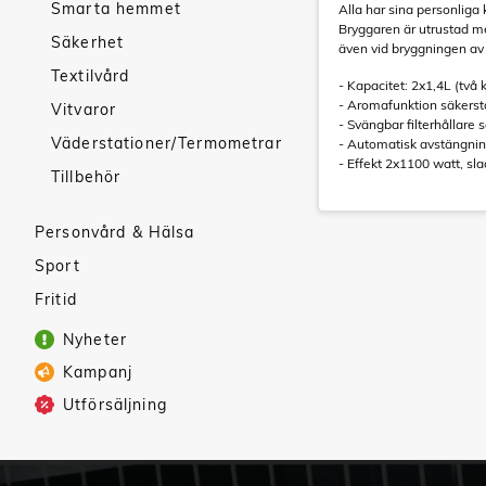
Smarta hemmet
Alla har sina personliga 
Bryggaren är utrustad m
Säkerhet
även vid bryggningen a
Textilvård
- Kapacitet: 2x1,4L (tv
- Aromafunktion säkerst
Vitvaror
- Svängbar filterhållare
Väderstationer/Termometrar
- Automatisk avstängnin
- Effekt 2x1100 watt, sl
Tillbehör
Personvård & Hälsa
Sport
Fritid
Nyheter
Kampanj
Utförsäljning