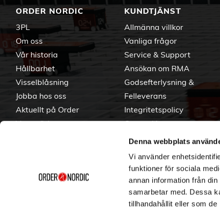
ORDER NORDIC
KUNDTJÄNST
3PL
Allmänna villkor
Om oss
Vanliga frågor
Vår historia
Service & Support
Hållbarhet
Ansökan om RMA
Visselblåsning
Godsefterlysning &
Jobba hos oss
Felleverans
Aktuellt på Order
Integritetspolicy
Varumärken
Om cookies
Denna webbplats använde
Vi använder enhetsidentifie
funktioner för sociala medi
annan information från din
samarbetar med. Dessa kan
tillhandahållit eller som d