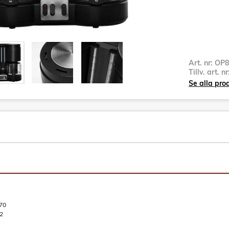
Art. nr:
OP8
Tillv. art. n
Se alla pr
70
2