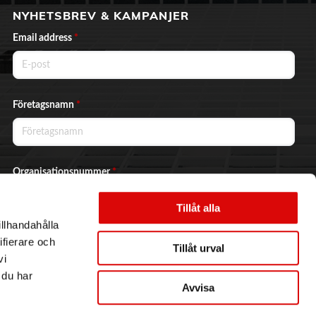
NYHETSBREV & KAMPANJER
Email address
*
Företagsnamn
*
Organisationsnummer
*
Tillåt alla
illhandahålla
Ja, jag vill prenumerera på nyhetsbrevet.
ifierare och
Tillåt urval
vi
 du har
Avvisa
Skicka