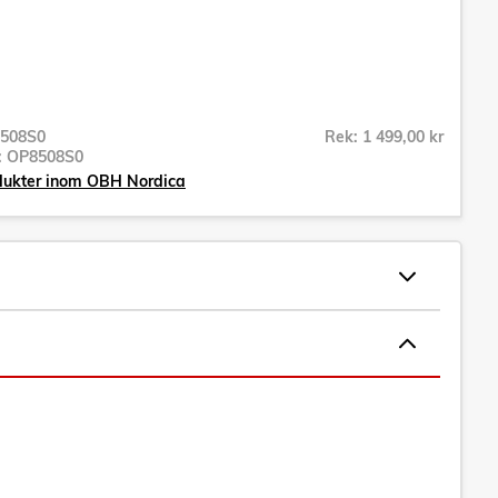
508S0
Rek: 1 499,00 kr
r:
OP8508S0
odukter inom OBH Nordica