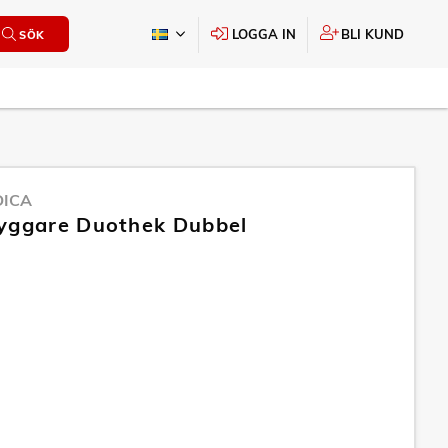
LOGGA IN
BLI KUND
SÖK
DICA
yggare Duothek Dubbel