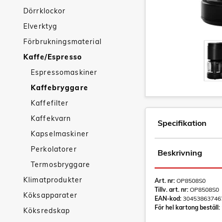
Dörrklockor
Elverktyg
Förbrukningsmaterial
Kaffe/Espresso
Espressomaskiner
Kaffebryggare
Kaffefilter
Kaffekvarn
Specifikation
Kapselmaskiner
Perkolatorer
Beskrivning
Termosbryggare
Klimatprodukter
Art. nr:
OP8508S0
Tillv. art. nr:
OP8508S0
Köksapparater
EAN-kod:
30453863746
För hel kartong beställ:
Köksredskap