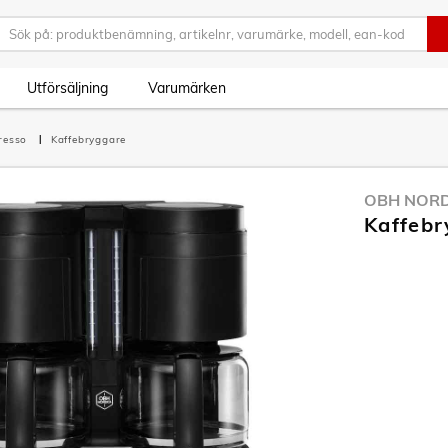
Utförsäljning
Varumärken
presso
Kaffebryggare
OBH NOR
Kaffebr