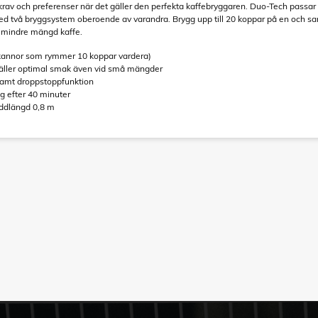
krav och preferenser när det gäller den perfekta kaffebryggaren. Duo-Tech passar per
ed två bryggsystem oberoende av varandra. Brygg upp till 20 koppar på en och
v mindre mängd kaffe.
å kannor som rymmer 10 koppar vardera)
äller optimal smak även vid små mängder
 samt droppstoppfunktion
g efter 40 minuter
addlängd 0,8 m