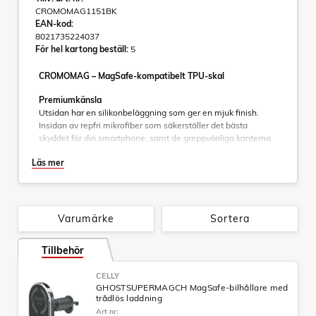
CROMOMAG1151BK
EAN-kod:
8021735224037
För hel kartong beställ:
5
CROMOMAG – MagSafe-kompatibelt TPU-skal
Premiumkänsla
Utsidan har en silikonbeläggning som ger en mjuk finish.
Insidan av repfri mikrofiber som säkerställer det bästa
skyddet för din smartphone, samt de greppvänliga kanterna
ger ett bra grepp.
Läs mer
MagSafe-kompatibel
Inbyggda magneter möjliggör sömlös fastsättning av
MagSafe-tillbehör, vilket förbättrar din iPhones funktionalitet.
Varumärke
Sortera
Färg:
Svart
Tillbehör
Passar:
CELLY
Apple iPhone 17 Pro
GHOSTSUPERMAGCH MagSafe-bilhållare med
trådlös laddning
Art nr: