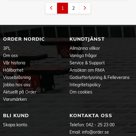
1
2
ORDER NORDIC
KUNDTJÄNST
3PL
Allmänna villkor
Om oss
Vanliga frågor
Vår historia
Service & Support
Hållbarhet
Ansökan om RMA
Visselblåsning
Godsefterlysning & Felleverans
Jobba hos oss
Integritetspolicy
Aktuellt på Order
Om cookies
Varumärken
BLI KUND
KONTAKTA OSS
Skapa konto
Telefon:
042 - 25 23 00
Email:
info@order.se