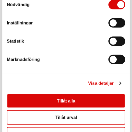
Tillv. art. nr:
Nödvändig
GHOSTMAGPROBK
Rek: 249,00 kr
CELLY
Inställningar
PowerBank 10.000 mAh 15W Qi2 Vit
Art nr:
A14931
Statistik
Tillv. art. nr:
MAGPB10000QI2WH
Rek: 599,00 kr
Marknadsföring
CELLY
MagSafe-bilhållare för Tesla Model X (22-), Y, 3,
S Skärm + instrumentbräda
Art nr:
A12131
Visa detaljer
Tillv. art. nr:
GHOSTSUPERMAGT
Rek: 349,00 kr
Tillåt alla
CELLY
Trådlös laddare Qi2 15W
Tillåt urval
Art nr:
A14932
Tillv. art. nr:
MAGCHARGEPROQI2
Rek: 399,00 kr