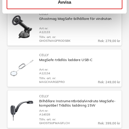
Avvisa
CELLY
Ghostmag MagSafe-bilhållare för vindrutan
Art nr:
A12133
Tillv. art. nr:
GHOSTMAGPRODSBK
Rek: 279,00 kr
CELLY
MagSafe-trådlös laddare USB-C
Art nr:
A12134
Tillv. art. nr:
MAGCHARGEPRO
Rek: 249,00 kr
CELLY
Bilhållare Instrumentbräda/vindruta MagSafe-
kompatibel Trådlös laddning 15W
Art nr:
A14028
Tillv. art. nr:
GHOSTSUPMAGFLCH
Rek: 399,00 kr