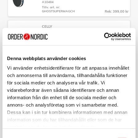
A10484
Tillv. art. nr:
GHOSTSUPERMAGCH
Rek: 399,00 kr
CELLY
Magwallet MagSafe-korthållare med 3
kortplatser
Art nr:
A11667
Tillv. art. nr:
MAGWALLETBK
Rek: 199,00 kr
Denna webbplats använder cookies
Vi använder enhetsidentifierare för att anpassa innehållet
CELLY
och annonserna till användarna, tillhandahålla funktioner
MAGSTAND3IN1EVO 3-i-1-magnetiskt ställ
Trådlös laddning 15W
för sociala medier och analysera vår trafik. Vi
Art nr:
vidarebefordrar även sådana identifierare och annan
A14043
Tillv. art. nr:
information från din enhet till de sociala medier och
MAGSTAND3IN1EVO
Rek: 549,00 kr
annons- och analysföretag som vi samarbetar med.
Dessa kan i sin tur kombinera informationen med annan
CELLY
information som du har tillhandahållit eller som de har
GHOSTMAG Pro MagSafe-bilhållare för
fläktgaller Aluminium
samlat in när du har använt deras tjänster.
Art nr:
A10483
Samtyckesval