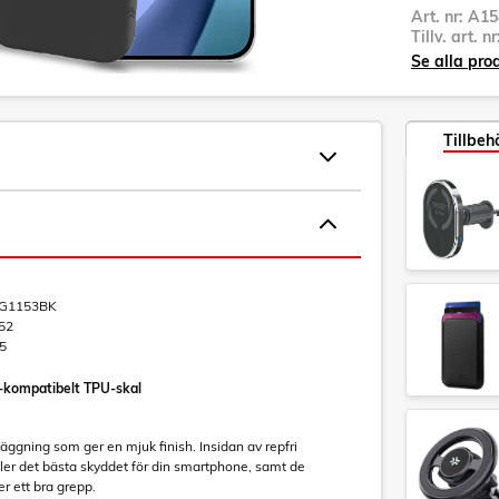
Art. nr:
A15
Tillv. art. n
Se alla pro
Tillbeh
1153BK
52
5
kompatibelt TPU-skal
läggning som ger en mjuk finish. Insidan av repfri
ler det bästa skyddet för din smartphone, samt de
r ett bra grepp.