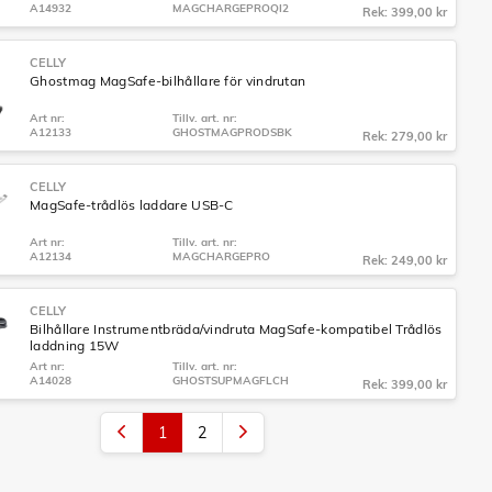
A14932
MAGCHARGEPROQI2
Rek: 399,00 kr
CELLY
Ghostmag MagSafe-bilhållare för vindrutan
Art nr:
Tillv. art. nr:
A12133
GHOSTMAGPRODSBK
Rek: 279,00 kr
CELLY
MagSafe-trådlös laddare USB-C
Art nr:
Tillv. art. nr:
A12134
MAGCHARGEPRO
Rek: 249,00 kr
CELLY
Bilhållare Instrumentbräda/vindruta MagSafe-kompatibel Trådlös
laddning 15W
Art nr:
Tillv. art. nr:
A14028
GHOSTSUPMAGFLCH
Rek: 399,00 kr
1
2