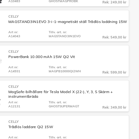
A10483
GHOSTMAGPROBK
Rek: 249,00 kr
CELLY
MAGSTAND3IN1EVO 3-i-1-magnetiskt ställ Trådlös laddning 15W
Art nr:
Tillv. art. nr:
A14043
MAGSTAND3IN1EVO
Rek: 549,00 kr
CELLY
PowerBank 10.000 mAh 15W Qi2 Vit
Art nr:
Tillv. art. nr:
A14931
MAGPB10000QI2WH
Rek: 599,00 kr
CELLY
MagSafe-bilhållare för Tesla Model X (22-), Y, 3, S Skärm +
instrumentbräda
Art nr:
Tillv. art. nr:
A12131
GHOSTSUPERMAGT
Rek: 349,00 kr
CELLY
Trådlös laddare Qi2 15W
Art nr:
Tillv. art. nr: