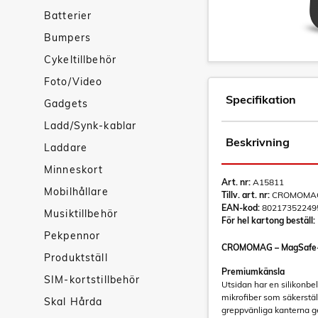
Batterier
Bumpers
Cykeltillbehör
Foto/Video
Specifikation
Gadgets
Ladd/Synk-kablar
Beskrivning
Laddare
Minneskort
Art. nr:
A15811
Mobilhållare
Tillv. art. nr:
CROMOMAG
EAN-kod:
80217352249
Musiktillbehör
För hel kartong beställ:
Pekpennor
CROMOMAG – MagSafe-
Produktställ
Premiumkänsla
SIM-kortstillbehör
Utsidan har en silikonbe
mikrofiber som säkerstäl
Skal Hårda
greppvänliga kanterna ge