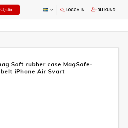
LOGGA IN
BLI KUND
SÖK
ag Soft rubber case MagSafe-
belt iPhone Air Svart