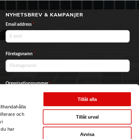
NYHETSBREV & KAMPANJER
Email address
*
Företagsnamn
*
Organisationsnummer
*
Tillåt alla
illhandahålla
Ja, jag vill prenumerera på nyhetsbrevet.
ifierare och
Tillåt urval
vi
 du har
Avvisa
Skicka