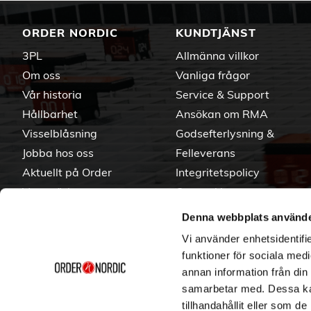
ORDER NORDIC
KUNDTJÄNST
3PL
Allmänna villkor
Om oss
Vanliga frågor
Vår historia
Service & Support
Hållbarhet
Ansökan om RMA
Visselblåsning
Godsefterlysning &
Jobba hos oss
Felleverans
Aktuellt på Order
Integritetspolicy
Varumärken
Om cookies
Denna webbplats använde
Vi använder enhetsidentifie
funktioner för sociala medi
annan information från din
samarbetar med. Dessa kan
tillhandahållit eller som d