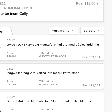
811
Rek: 119,00 kr
r:
CROMOMAG1153BK
dukter inom Celly
Varumärke
Sortera
ör
CELLY
GHOSTSUPERMAGCH MagSafe-bilhållare med trådlös laddning
Art nr:
Tillv. art. nr:
A10484
GHOSTSUPERMAGCH
Rek: 399,00 kr
CELLY
Magwallet MagSafe-korthållare med 3 kortplatser
Art nr:
Tillv. art. nr:
A11667
MAGWALLETBK
Rek: 199,00 kr
CELLY
GHOSTMAG Pro MagSafe-bilhållare för fläktgaller Aluminium
Art nr:
Tillv. art. nr: