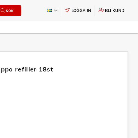
LOGGA IN
BLI KUND
SÖK
pa refiller 18st