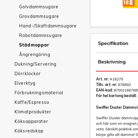
Golvdammsugare
Grovdammsugare
Hand-/Skaftdammsugare
Robotdammsugare
Specifikation
Städmoppar
Ångrengöring
Beskrivning
Dukning/Servering
Dörrklockor
Art. nr:
A16275
Elverktyg
Tillv. art. nr:
676892
EAN-kod:
87002166768
Förbrukningsmaterial
För hel kartong beställ:
Kaffe/Espresso
Swiffer Duster Dammvipp
Klimatprodukter
Swiffer Duster dammvipp
Köksapparater
och hår som en magnet på
veta: Särskilt praktisk o
Köksredskap
börjar gilla att damma! 