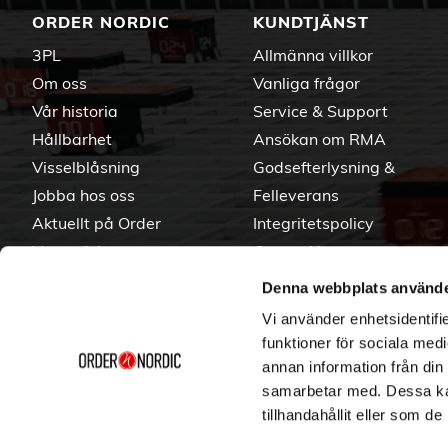
ORDER NORDIC
KUNDTJÄNST
3PL
Allmänna villkor
Om oss
Vanliga frågor
Vår historia
Service & Support
Hållbarhet
Ansökan om RMA
Visselblåsning
Godsefterlysning &
Jobba hos oss
Felleverans
Aktuellt på Order
Integritetspolicy
Varumärken
Om cookies
Denna webbplats använde
Vi använder enhetsidentifie
funktioner för sociala medi
annan information från din
samarbetar med. Dessa kan
tillhandahållit eller som d