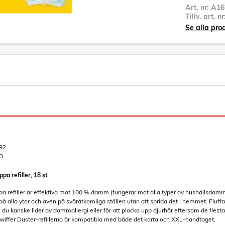
Art. nr:
A16
Tillv. art. n
Se alla pro
92
3
a refiller, 18 st
a refiller är effektiva mot 100 % damm (fungerar mot alla typer av hushållsdamm
 alla ytor och även på svåråtkomliga ställen utan att sprida det i hemmet. Fluff
m du kanske lider av dammallergi eller för att plocka upp djurhår eftersom de flesta 
Swiffer Duster-refillerna är kompatibla med både det korta och XXL-handtaget.