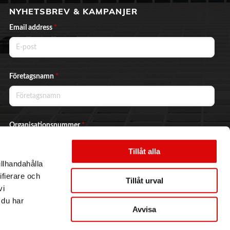
NYHETSBREV & KAMPANJER
Email address
*
Företagsnamn
*
Organisationsnummer
*
Tillåt alla
illhandahålla
Ja, jag vill prenumerera på nyhetsbrevet.
ifierare och
Tillåt urval
vi
 du har
Avvisa
Skicka