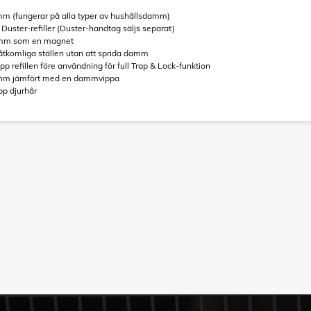
mm (fungerar på alla typer av hushållsdamm)
r Duster-refiller (Duster-handtag säljs separat)
damm som en magnet
åtkomliga ställen utan att sprida damm
refillen före användning för full Trap & Lock-funktion
amm jämfört med en dammvippa
upp djurhår