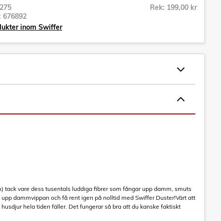
275
Rek: 199,00 kr
r:
676892
dukter inom Swiffer
) tack vare dess tusentals luddiga fibrer som fångar upp damm, smuts
a upp dammvippan och få rent igen på nolltid med Swiffer Duster!Värt att
husdjur hela tiden fäller. Det fungerar så bra att du kanske faktiskt