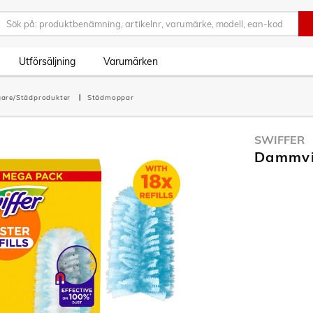
Utförsäljning
Varumärken
are/Städprodukter
Städmoppar
SWIFFER
Dammvip